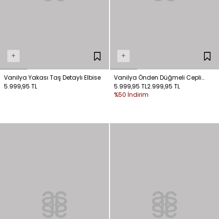
+
+
Vanilya Yakası Taş Detaylı Elbise
Vanilya Önden Düğmeli Cepli
5.999,95 TL
Elbise
5.999,95 TL
2.999,95 TL
%50 İndirim