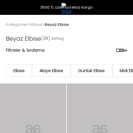
3500 TL üzeri ücretsiz kargo
Kategoriler
Elbise
Beyaz Elbise
Beyaz Elbise
(38) sonuç
Filtreler & Sıralama
Elbise
Abiye Elbise
Günlük Elbise
Midi El