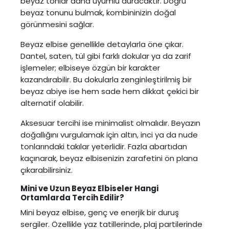
beyaz tonlar daha uyumlu duracaktır. Doğru
beyaz tonunu bulmak, kombininizin doğal
görünmesini sağlar.
Beyaz elbise genellikle detaylarla öne çıkar.
Dantel, saten, tül gibi farklı dokular ya da zarif
işlemeler; elbiseye özgün bir karakter
kazandırabilir. Bu dokularla zenginleştirilmiş bir
beyaz abiye ise hem sade hem dikkat çekici bir
alternatif olabilir.
Aksesuar tercihi ise minimalist olmalıdır. Beyazın
doğallığını vurgulamak için altın, inci ya da nude
tonlarındaki takılar yeterlidir. Fazla abartıdan
kaçınarak, beyaz elbisenizin zarafetini ön plana
çıkarabilirsiniz.
Mini ve Uzun Beyaz Elbiseler Hangi
Ortamlarda Tercih Edilir?
Mini beyaz elbise, genç ve enerjik bir duruş
sergiler. Özellikle yaz tatillerinde, plaj partilerinde