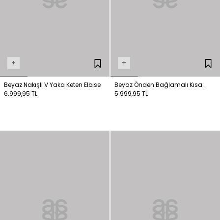
+
+
Beyaz Nakışlı V Yaka Keten Elbise
Beyaz Önden Bağlamalı Kısa
6.999,95 TL
Kollu Ebise
5.999,95 TL