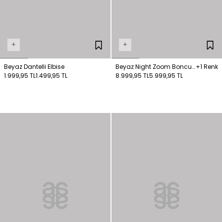
+
+
Beyaz Dantelli Elbise
Beyaz Night Zoom Boncuk
+1 Renk
1.999,95 TL
1.499,95 TL
İşlemeli Mini Elbise
8.999,95 TL
5.999,95 TL