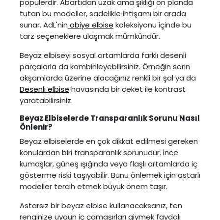
popülerdir. Abartıdan uzak ama şıklığı ön planda
tutan bu modeller, sadelikle ihtişamı bir arada
sunar. AdL'nin
abiye elbise
koleksiyonu içinde bu
tarz seçeneklere ulaşmak mümkündür.
Beyaz elbiseyi sosyal ortamlarda farklı desenli
parçalarla da kombinleyebilirsiniz. Örneğin serin
akşamlarda üzerine alacağınız renkli bir şal ya da
Desenli elbise
havasında bir ceket ile kontrast
yaratabilirsiniz.
Beyaz Elbiselerde Transparanlık Sorunu Nasıl
Önlenir?
Beyaz elbiselerde en çok dikkat edilmesi gereken
konulardan biri transparanlık sorunudur. İnce
kumaşlar, güneş ışığında veya flaşlı ortamlarda iç
gösterme riski taşıyabilir. Bunu önlemek için astarlı
modeller tercih etmek büyük önem taşır.
Astarsız bir beyaz elbise kullanacaksanız, ten
renginize uygun iç çamaşırları giymek faydalı