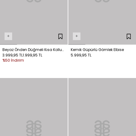
+
+
Beyaz Önden Düğmeli Kısa Kollu
Kemik Güpürlü Gömlek Elbise
Elbise
3.999,95 TL
1.999,95 TL
5.999,95 TL
%50 İndirim