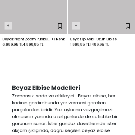
+
+
Beyaz Night Zoom Püskül
+1 Renk
Beyaz İp Askılı Uzun Elbise
6.999,95 TL
Detaylı Mini Elbise
4.999,95 TL
1.999,95 TL
1.499,95 TL
Beyaz Elbise Modelleri
Zamansız, sade ve etkileyici... Beyaz elbise, her
kadının gardırobunda yer vermesi gereken
parçalardan biridir. Yaz aylarının vazgeçilmezi
olmasının yanında özel günlerde de sofistike bir
görünüm sunar. İster gündüz davetlerinde ister
akşam şıklığında, doğru seçilen beyaz elbise