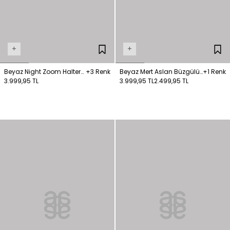
+
+
Beyaz Night Zoom Halter
+3 Renk
Beyaz Mert Aslan Büzgülü
+1 Renk
Yaka Uzun Elbise
3.999,95 TL
Uzun Elbise
3.999,95 TL
2.499,95 TL