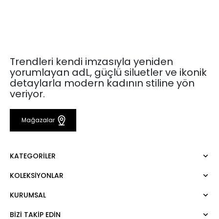
Trendleri kendi imzasıyla yeniden
yorumlayan adL, güçlü siluetler ve ikonik
detaylarla modern kadının stiline yön
veriyor.
Mağazalar
KATEGORILER
KOLEKSIYONLAR
Elbise
Bluz
KURUMSAL
Mert Aslan
Gömlek
Night Zoom
Pantolon
BIZI TAKIP EDIN
Hakkımızda