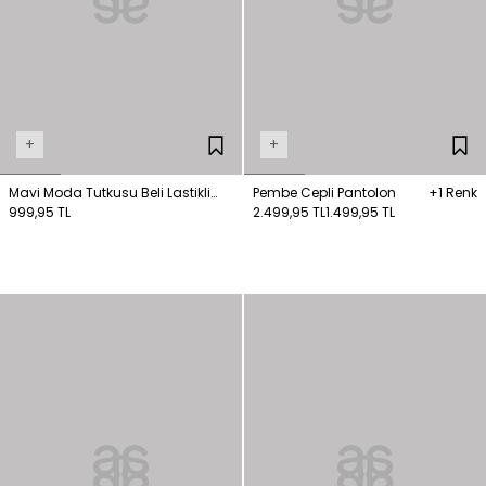
+
+
Mavi Moda Tutkusu Beli Lastikli
Pembe Cepli Pantolon
+1 Renk
Pantolon
999,95 TL
2.499,95 TL
1.499,95 TL