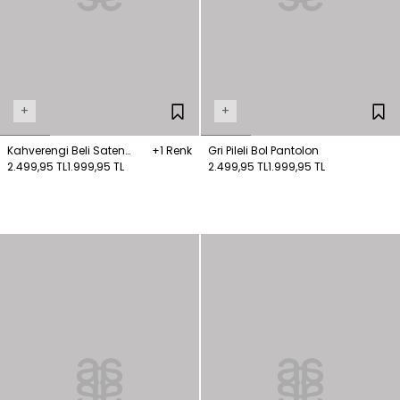
+
+
Kahverengi Beli Saten
+1 Renk
Gri Pileli Bol Pantolon
Kadife Pantolon
2.499,95 TL
1.999,95 TL
2.499,95 TL
1.999,95 TL