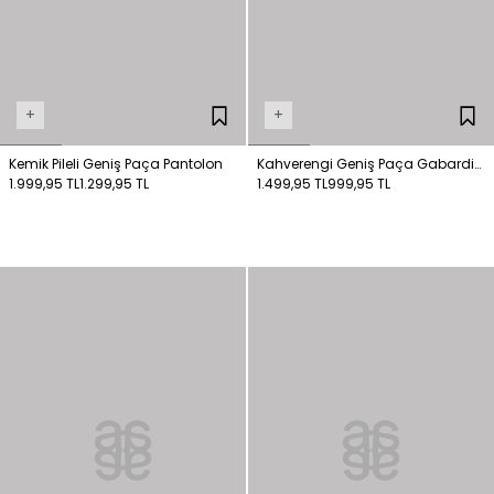
+
+
Kemik Pileli Geniş Paça Pantolon
Kahverengi Geniş Paça Gabardin
1.999,95 TL
1.299,95 TL
Pantolon
1.499,95 TL
999,95 TL