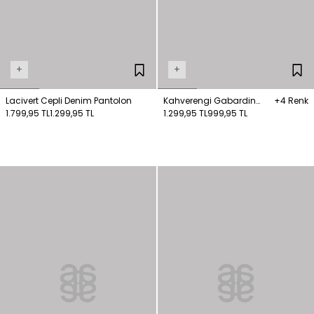
+
+
Lacivert Cepli Denim Pantolon
Kahverengi Gabardin
+4 Renk
1.799,95 TL
1.299,95 TL
Pantolon
1.299,95 TL
999,95 TL