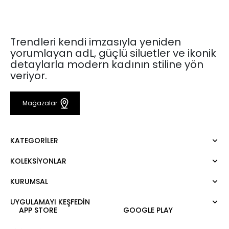
Trendleri kendi imzasıyla yeniden
yorumlayan adL, güçlü siluetler ve ikonik
detaylarla modern kadının stiline yön
veriyor.
Mağazalar
KATEGORILER
KOLEKSIYONLAR
Elbise
Bluz
KURUMSAL
Mert Aslan
Gömlek
Night Zoom
Pantolon
UYGULAMAYI KEŞFEDİN
Hakkımızda
Nature Love
APP STORE
GOOGLE PLAY
Sweatshirt
Kurumsal Satış
For Art
Etek