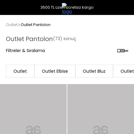
3500 TL üzeri ücretsiz kargo
Outlet
Outlet Pantolon
Outlet Pantolon
(73) sonuç
Filtreler & Sıralama
Outlet
Outlet Elbise
Outlet Bluz
Outle