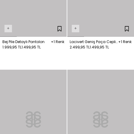
+
+
Bej Pile Detaylı Pantolon
+1 Renk
Lacivert Geniş Paça Cepli
+1 Renk
1.999,95 TL
1.499,95 TL
Pantolon
2.499,95 TL
1.499,95 TL