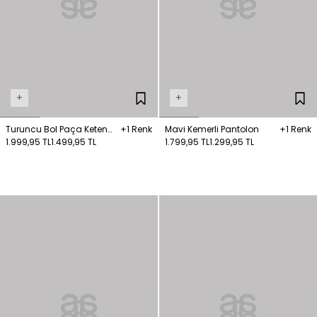
+
+
Turuncu Bol Paça Keten
+1 Renk
Mavi Kemerli Pantolon
+1 Renk
Pantolon
1.999,95 TL
1.499,95 TL
1.799,95 TL
1.299,95 TL