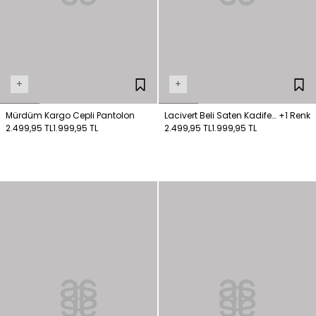
+
+
Mürdüm Kargo Cepli Pantolon
Lacivert Beli Saten Kadife
+1 Renk
2.499,95 TL
1.999,95 TL
Pantolon
2.499,95 TL
1.999,95 TL