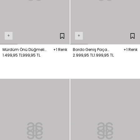
+
+
Mürdüm Önü Düğmeli
+1 Renk
Bordo Geniş Paça
+1 Renk
Triko Pantolon
1.499,95 TL
999,95 TL
Pantolon
2.999,95 TL
1.999,95 TL