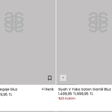
+
egaje bluz
+1 Renk
Siyah V Yaka Saten Garnili Bluz
1.499,95 TL
999,95 TL
99,95 TL
%33 İndirim