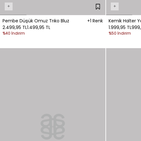
+
+
Pembe Düşük Omuz Trıko Bluz
+1 Renk
Kemik Halter Ya
2.499,95 TL
1.499,95 TL
1.999,95 TL
999,
%40 İndirim
%50 İndirim