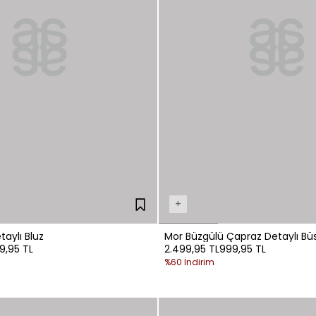
+
aylı Bluz
Mor Büzgülü Çapraz Detaylı Büs
99,95 TL
2.499,95 TL
999,95 TL
%60 İndirim