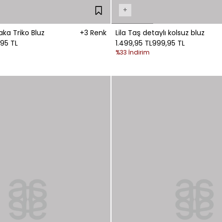
+
ka Triko Bluz
+3 Renk
Lila Taş detaylı kolsuz bluz
95 TL
1.499,95 TL
999,95 TL
%33 İndirim