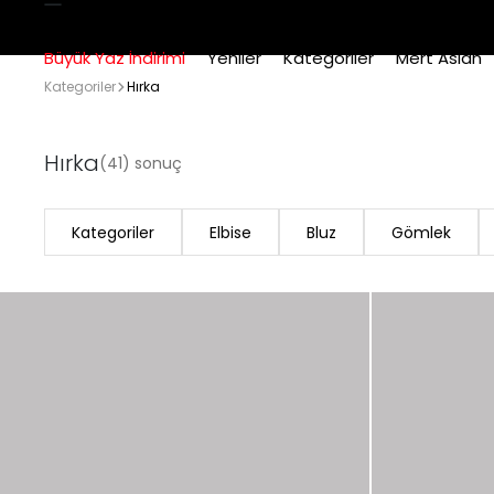
Büyük Yaz İndirimi
Yeniler
Kategoriler
Mert Aslan
Kategoriler
Hırka
Hırka
(41) sonuç
Kategoriler
Elbise
Bluz
Gömlek