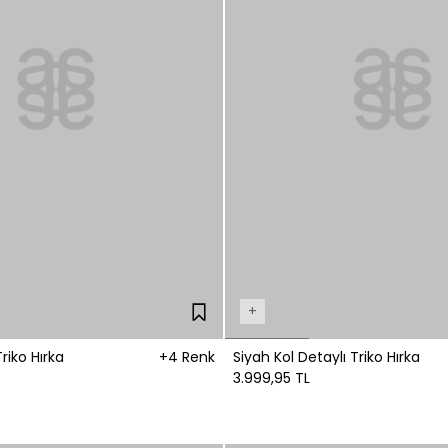
+
riko Hırka
+4 Renk
Siyah Kol Detaylı Triko Hırka
3.999,95 TL