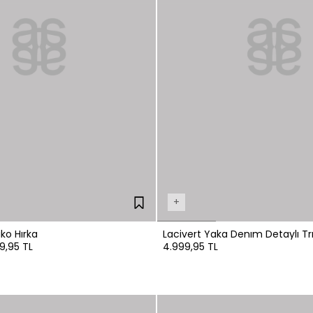
+
iko Hırka
Lacivert Yaka Denım Detaylı Trı
99,95 TL
4.999,95 TL