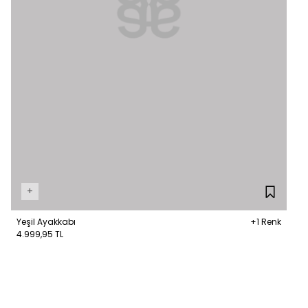
+
Yeşil Ayakkabı
+1 Renk
4.999,95 TL