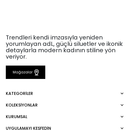
Trendleri kendi imzasıyla yeniden
yorumlayan adL, güçlü siluetler ve ikonik
detaylarla modern kadının stiline yön
veriyor.
Mağazalar
KATEGORILER
KOLEKSIYONLAR
Elbise
Bluz
KURUMSAL
Mert Aslan
Gömlek
Night Zoom
Pantolon
UYGULAMAYI KEŞFEDİN
Hakkımızda