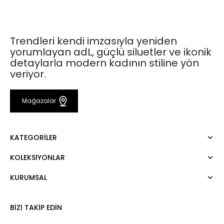
Trendleri kendi imzasıyla yeniden
yorumlayan adL, güçlü siluetler ve ikonik
detaylarla modern kadının stiline yön
veriyor.
Mağazalar
KATEGORILER
KOLEKSIYONLAR
Elbise
Bluz
KURUMSAL
Mert Aslan
Gömlek
Night Zoom
Pantolon
Hakkımızda
Nature Love
BIZI TAKIP EDIN
Sweatshirt
Kurumsal Satış
For Art
Etek