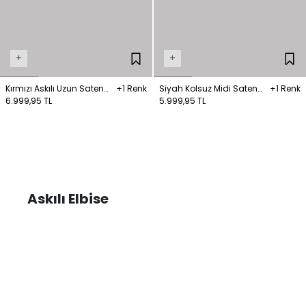
+
+
Kırmızı Askılı Uzun Saten
+1 Renk
Siyah Kolsuz Midi Saten
+1 Renk
Elbise
6.999,95 TL
Elbise
5.999,95 TL
Askılı Elbise