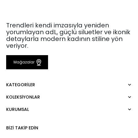
Trendleri kendi imzasıyla yeniden
yorumlayan adL, güçlü siluetler ve ikonik
detaylarla modern kadının stiline yön
veriyor.
Mağazalar
KATEGORILER
KOLEKSIYONLAR
Elbise
Bluz
KURUMSAL
Mert Aslan
Gömlek
Night Zoom
Pantolon
Hakkımızda
Nature Love
BIZI TAKIP EDIN
Sweatshirt
Kurumsal Satış
For Art
Etek