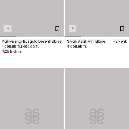
+
+
Kahverengi Büzgülü Desenli Elbise
Siyah Askılı Mini Elbise
+2 Renk
1.999,95 TL
1.499,95 TL
4.999,95 TL
%25 İndirim