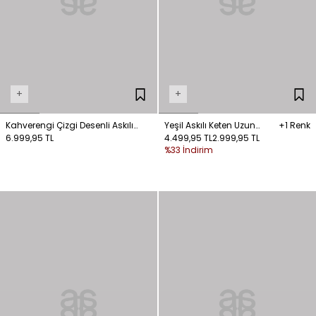
+
+
Kahverengi Çizgi Desenli Askılı
Yeşil Askılı Keten Uzun
+1 Renk
Elbise
6.999,95 TL
Elbise
4.499,95 TL
2.999,95 TL
%33 İndirim