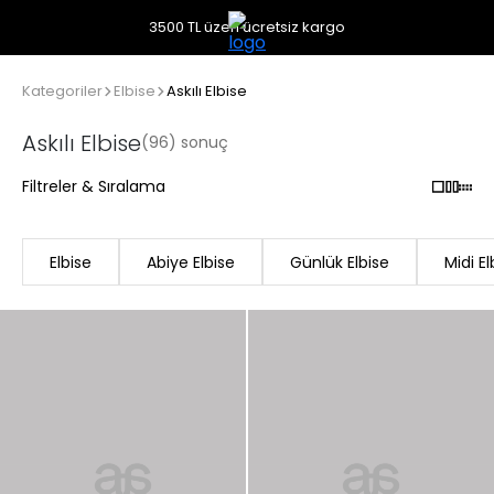
3500 TL üzeri ücretsiz kargo
Kategoriler
Elbise
Askılı Elbise
Askılı Elbise
(96) sonuç
Filtreler & Sıralama
Elbise
Abiye Elbise
Günlük Elbise
Midi El