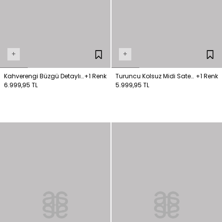
+
+
Kahverengi Büzgü Detaylı
+1 Renk
Turuncu Kolsuz Midi Saten
+1 Renk
Elbise
6.999,95 TL
Elbise
5.999,95 TL