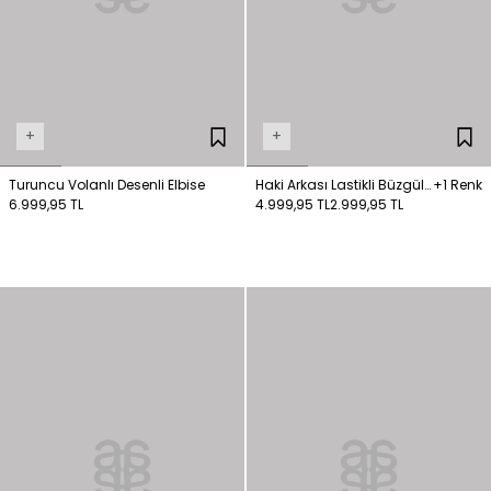
+
+
Turuncu Volanlı Desenli Elbise
Haki Arkası Lastikli Büzgülü
+1 Renk
6.999,95 TL
Elbise
4.999,95 TL
2.999,95 TL