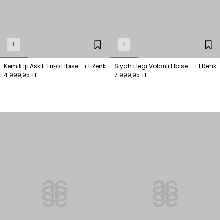
+
+
Kemik İp Askılı Triko Elbise
+1 Renk
Siyah Eteği Volanlı Elbise
+1 Renk
4.999,95 TL
7.999,95 TL