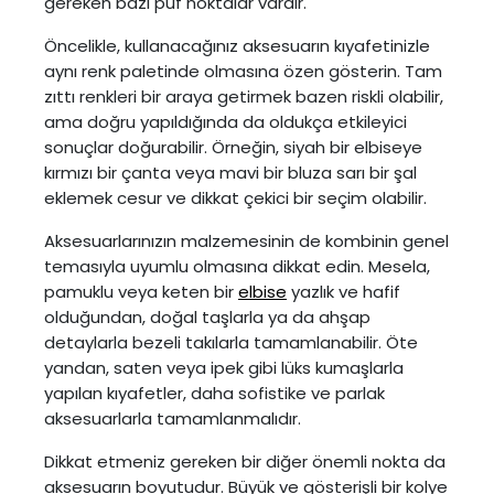
gereken bazı püf noktalar vardır.
Öncelikle, kullanacağınız aksesuarın kıyafetinizle
aynı renk paletinde olmasına özen gösterin. Tam
zıttı renkleri bir araya getirmek bazen riskli olabilir,
ama doğru yapıldığında da oldukça etkileyici
sonuçlar doğurabilir. Örneğin, siyah bir elbiseye
kırmızı bir çanta veya mavi bir bluza sarı bir şal
eklemek cesur ve dikkat çekici bir seçim olabilir.
Aksesuarlarınızın malzemesinin de kombinin genel
temasıyla uyumlu olmasına dikkat edin. Mesela,
pamuklu veya keten bir
elbise
yazlık ve hafif
olduğundan, doğal taşlarla ya da ahşap
detaylarla bezeli takılarla tamamlanabilir. Öte
yandan, saten veya ipek gibi lüks kumaşlarla
yapılan kıyafetler, daha sofistike ve parlak
aksesuarlarla tamamlanmalıdır.
Dikkat etmeniz gereken bir diğer önemli nokta da
aksesuarın boyutudur. Büyük ve gösterişli bir kolye