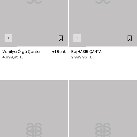
+
+
Vanilya Örgü Çanta
+1 Renk
Bej HASIR ÇANTA
4.999,95 TL
2.999,95 TL