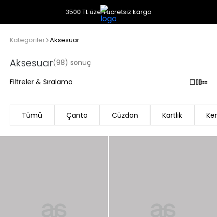
3500 TL üzeri ücretsiz kargo
Kategoriler
Aksesuar
Aksesuar
(98) sonuç
Filtreler & Sıralama
Tümü
Çanta
Cüzdan
Kartlık
Ke