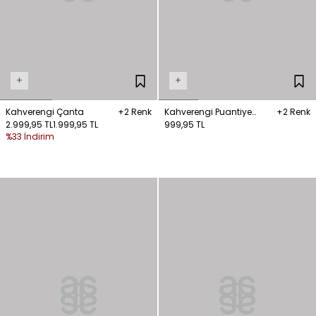
+
+
Kahverengi Çanta
+2 Renk
Kahverengi Puantiye
+2 Renk
2.999,95 TL
1.999,95 TL
Desenli Bandana
999,95 TL
%33 İndirim