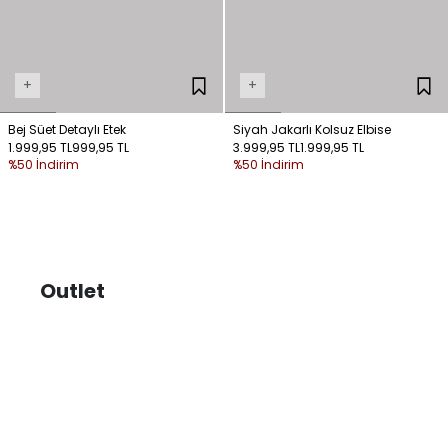
+
+
Bej Süet Detaylı Etek
Siyah Jakarlı Kolsuz Elbise
1.999,95 TL
999,95 TL
3.999,95 TL
1.999,95 TL
%50 İndirim
%50 İndirim
Outlet