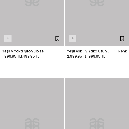
+
+
Yeşil V Yaka Şifon Elbise
Yeşil Askılı V Yaka Uzun
+1 Renk
1.999,95 TL
1.499,95 TL
Elbise
2.999,95 TL
1.999,95 TL