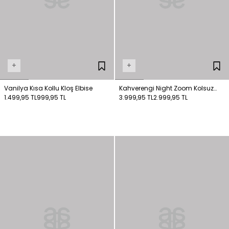
+
+
Vanilya Kısa Kollu Kloş Elbise
Kahverengi Night Zoom Kolsuz
1.499,95 TL
999,95 TL
Uzun Örme Elbise
3.999,95 TL
2.999,95 TL