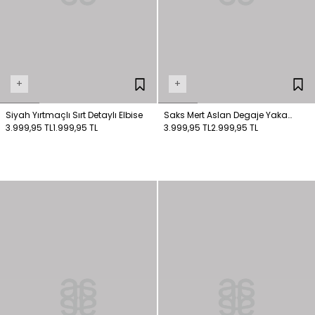
+
+
Siyah Yırtmaçlı Sırt Detaylı Elbise
Saks Mert Aslan Degaje Yaka
3.999,95 TL
1.999,95 TL
Elbise
3.999,95 TL
2.999,95 TL