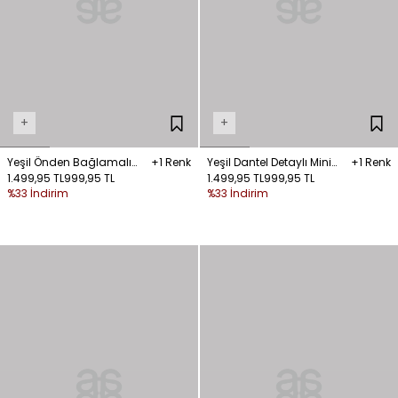
+
+
Yeşil Önden Bağlamalı
+1 Renk
Yeşil Dantel Detaylı Mini
+1 Renk
Dantelli Bluz
1.499,95 TL
999,95 TL
Etek
1.499,95 TL
999,95 TL
%33 İndirim
%33 İndirim