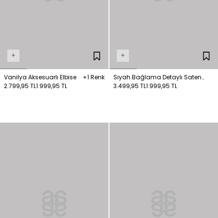
+
+
Vanilya Aksesuarlı Elbise
+1 Renk
Siyah Bağlama Detaylı Saten
2.799,95 TL
1.999,95 TL
Elbise
3.499,95 TL
1.999,95 TL