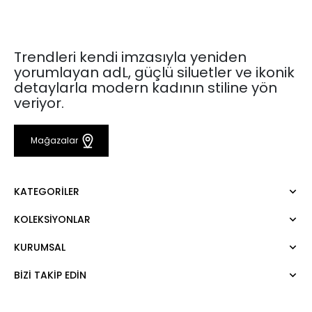
Trendleri kendi imzasıyla yeniden
yorumlayan adL, güçlü siluetler ve ikonik
detaylarla modern kadının stiline yön
veriyor.
Mağazalar
KATEGORILER
KOLEKSIYONLAR
Elbise
Bluz
KURUMSAL
Mert Aslan
Gömlek
Night Zoom
Pantolon
BIZI TAKIP EDIN
Hakkımızda
Nature Love
Sweatshirt
Kurumsal Satış
For Art
Etek