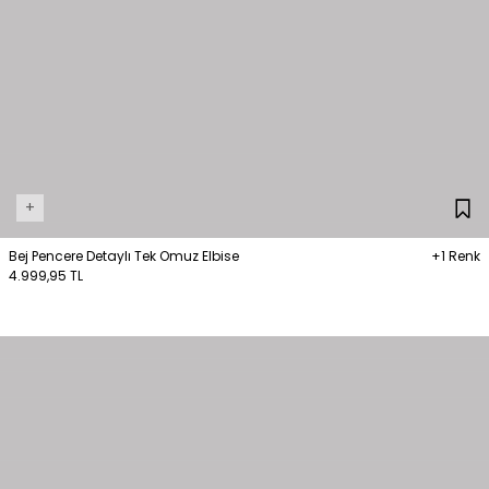
+
Bej Pencere Detaylı Tek Omuz Elbise
+1 Renk
4.999,95 TL