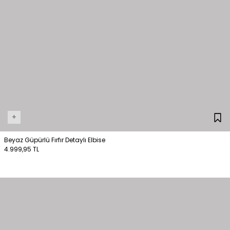
+
Beyaz Güpürlü Fırfır Detaylı Elbise
4.999,95 TL