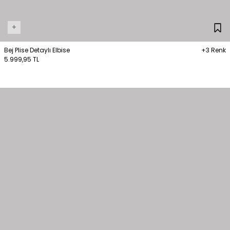
+
Bej Plise Detaylı Elbise
+3 Renk
5.999,95 TL