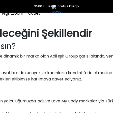
3500 TL üzeri ücretsiz kargo
NightZoom
Outlet
leceğini Şekillendir
ısın?
dinamik bir marka olan Adil Işık Group çatısı altında, yeni
hayatlara dokunuyor ve kadınların kendini ifade etmesine i
kleri ekibimize katılmaya davet ediyoruz.
yan yolculuğumuzda, adL ve Love My Body markalarıyla Tür