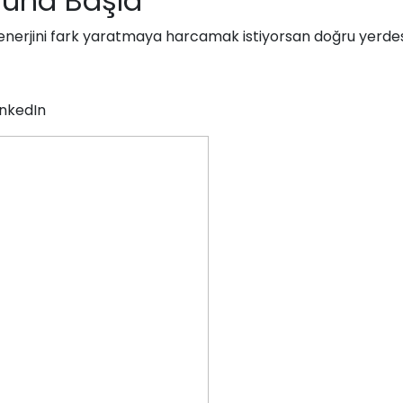
uğuna Başla
nerjini fark yaratmaya harcamak istiyorsan doğru yerdes
inkedIn