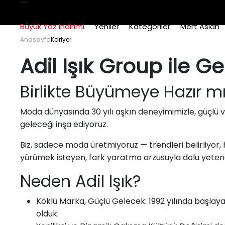
Büyük Yaz İndirimi
Yeniler
Kategoriler
Mert Aslan
Anasayfa
Kariyer
Adil Işık Group ile Ge
Birlikte Büyümeye Hazır m
Moda dünyasında 30 yılı aşkın deneyimimizle, güçlü ve 
geleceği inşa ediyoruz.
Biz, sadece moda üretmiyoruz — trendleri belirliyor, 
yürümek isteyen, fark yaratma arzusuyla dolu yetene
Neden Adil Işık?
Köklü Marka, Güçlü Gelecek: 1992 yılında başla
olduk.