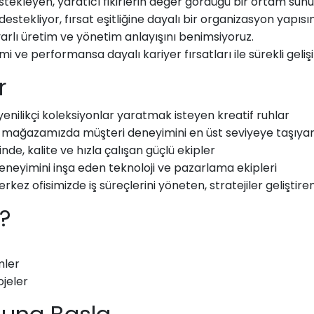
stekleyen, yaratıcı fikirlerin değer gördüğü bir ortam sun
estekliyor, fırsat eşitliğine dayalı bir organizasyon yapısı
yarlı üretim ve yönetim anlayışını benimsiyoruz.
imi ve performansa dayalı kariyer fırsatları ile sürekli geliş
r
enilikçi koleksiyonlar yaratmak isteyen kreatif ruhlar
 mağazamızda müşteri deneyimini en üst seviyeye taşıya
nde, kalite ve hızla çalışan güçlü ekipler
 deneyimini inşa eden teknoloji ve pazarlama ekipleri
rkez ofisimizde iş süreçlerini yöneten, stratejiler geliştir
z?
mler
ojeler