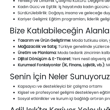
Yenilikçi ve Dinamik Çalışma Kültürü: Değişimi de
Kadın Gücü ve Eşitlik: İş hayatında kadın gücünü d
Sürdürülebilirlik: Doğaya, insana ve geleceğe du
Kariyer Gelişimi: Eğitim programları, liderlik geliş
Bize Katılabileceğin Alanla
Tasarım ve Ürün Geliştirme:
Moda tutkusu olan, y
Mağazacılık ve Satış:
Türkiye genelinde yüzlerce
Üretim ve Planlama:
Moda tedarik zincirinin kalbi
Dijital Dönüşüm & E-Ticaret:
Yeni nesil alışveriş
Kurumsal Fonksiyonlar (İK, Finans, Lojistik, vb.):
Me
Senin İçin Neler Sunuyoru
Kapsayıcı ve destekleyici bir çalışma ortamı
Kişisel ve profesyonel gelişimi destekleyen eğiti
Sosyal etkinlikler ve kurum içi bağlılığı artıran pr