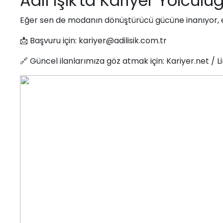
Adil Işık'ta Kariyer Yolcul
Eğer sen de modanın dönüştürücü gücüne inanıyor, e
📩 Başvuru için: kariyer@adilisik.com.tr
🔗 Güncel ilanlarımıza göz atmak için: Kariyer.net / L