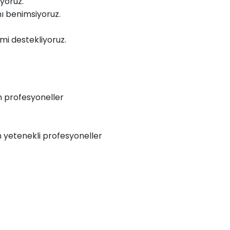
uyoruz.
nı benimsiyoruz.
imi destekliyoruz.
n profesyoneller
en yetenekli profesyoneller