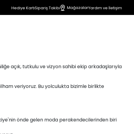
Mağazalar
Hediye Kartı
Sipariş Takibi
Yardım ve İletişim
liğe açık, tutkulu ve vizyon sahibi ekip arkadaşlarıyla
lham veriyoruz. Bu yolculukta bizimle birlikte
kiye'nin önde gelen moda perakendecilerinden biri