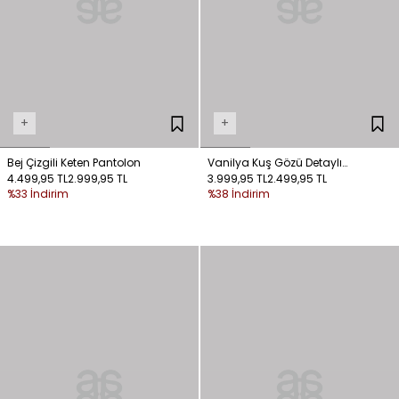
+
+
Bej Çizgili Keten Pantolon
Vanilya Kuş Gözü Detaylı
4.499,95 TL
2.999,95 TL
Pantolon
3.999,95 TL
2.499,95 TL
%33 İndirim
%38 İndirim