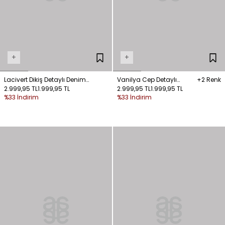
+
+
Lacivert Dikiş Detaylı Denim
Vanilya Cep Detaylı
+2 Renk
Pantolon
2.999,95 TL
1.999,95 TL
Gabardin Pantolon
2.999,95 TL
1.999,95 TL
%33 İndirim
%33 İndirim