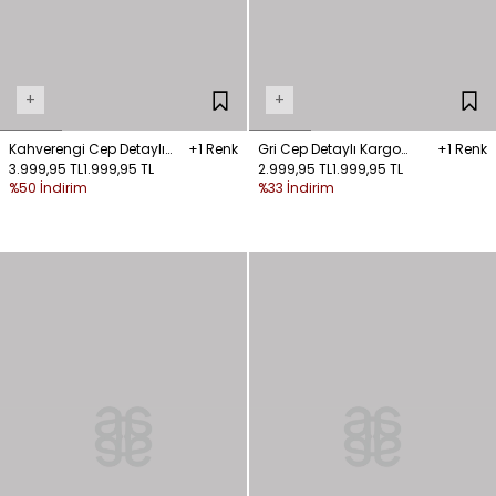
+
+
Kahverengi Cep Detaylı
+1 Renk
Gri Cep Detaylı Kargo
+1 Renk
Bağlamalı Kargo
3.999,95 TL
1.999,95 TL
Pantolon
2.999,95 TL
1.999,95 TL
%50 İndirim
%33 İndirim
Pantolon