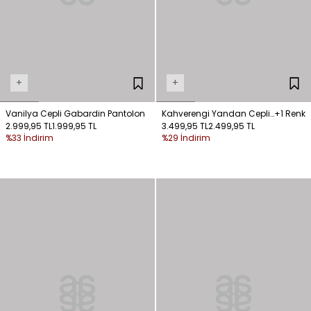
+
+
Vanilya Cepli Gabardin Pantolon
Kahverengi Yandan Cepli
+1 Renk
2.999,95 TL
1.999,95 TL
Pantolon
3.499,95 TL
2.499,95 TL
%33 İndirim
%29 İndirim