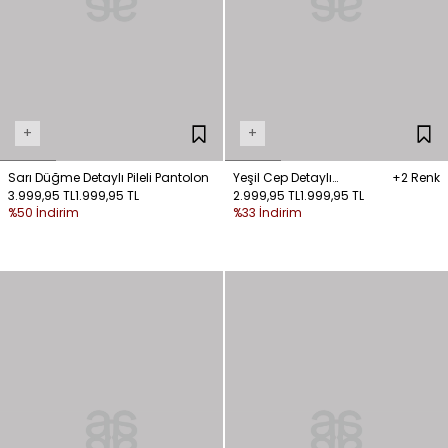
+
+
Sarı Düğme Detaylı Pileli Pantolon
Yeşil Cep Detaylı
+2 Renk
3.999,95 TL
1.999,95 TL
Gabardin Pantolon
2.999,95 TL
1.999,95 TL
%50 İndirim
%33 İndirim