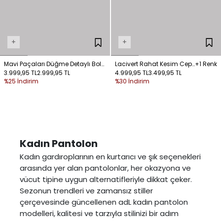
+
+
Mavi Paçaları Düğme Detaylı Bol
Lacivert Rahat Kesim Cepli
+1 Renk
Paça Pantolon
3.999,95 TL
2.999,95 TL
Pantolon
4.999,95 TL
3.499,95 TL
%25 İndirim
%30 İndirim
Kadın Pantolon
Kadın gardıroplarının en kurtarıcı ve şık seçenekleri
arasında yer alan pantolonlar, her okazyona ve
vücut tipine uygun alternatifleriyle dikkat çeker.
Sezonun trendleri ve zamansız stiller
çerçevesinde güncellenen adL kadın pantolon
modelleri, kalitesi ve tarzıyla stilinizi bir adım