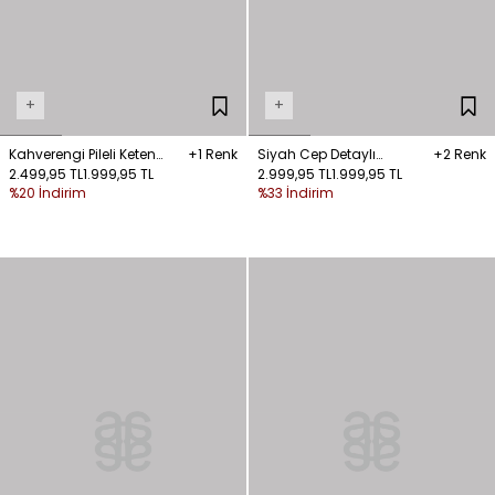
+
+
Kahverengi Pileli Keten
+1 Renk
Siyah Cep Detaylı
+2 Renk
Pantolon
2.499,95 TL
1.999,95 TL
Gabardin Pantolon
2.999,95 TL
1.999,95 TL
%20 İndirim
%33 İndirim