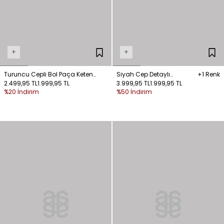
+
+
Turuncu Cepli Bol Paça Keten
Siyah Cep Detaylı
+1 Renk
Pantolon
2.499,95 TL
1.999,95 TL
Bağlamalı Kargo
3.999,95 TL
1.999,95 TL
%20 İndirim
%50 İndirim
Pantolon