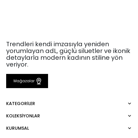
Trendleri kendi imzasıyla yeniden
yorumlayan adL, güçlü siluetler ve ikonik
detaylarla modern kadının stiline yön
veriyor.
Mağazalar
KATEGORILER
KOLEKSIYONLAR
Elbise
Bluz
KURUMSAL
Mert Aslan
Gömlek
Night Zoom