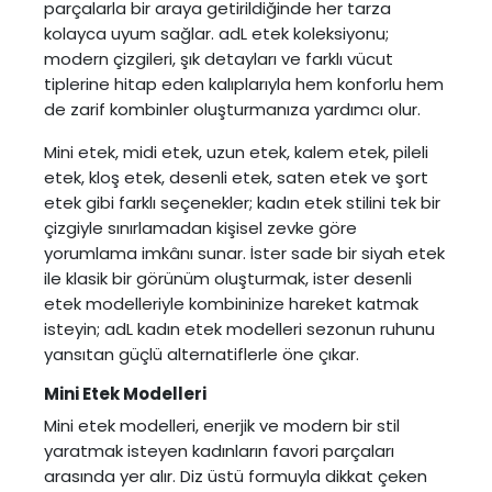
parçalarla bir araya getirildiğinde her tarza
kolayca uyum sağlar. adL etek koleksiyonu;
modern çizgileri, şık detayları ve farklı vücut
tiplerine hitap eden kalıplarıyla hem konforlu hem
de zarif kombinler oluşturmanıza yardımcı olur.
Mini etek, midi etek, uzun etek, kalem etek, pileli
etek, kloş etek, desenli etek, saten etek ve şort
etek gibi farklı seçenekler; kadın etek stilini tek bir
çizgiyle sınırlamadan kişisel zevke göre
yorumlama imkânı sunar. İster sade bir siyah etek
ile klasik bir görünüm oluşturmak, ister desenli
etek modelleriyle kombininize hareket katmak
isteyin; adL kadın etek modelleri sezonun ruhunu
yansıtan güçlü alternatiflerle öne çıkar.
Mini Etek Modelleri
Mini etek modelleri
, enerjik ve modern bir stil
yaratmak isteyen kadınların favori parçaları
arasında yer alır. Diz üstü formuyla dikkat çeken