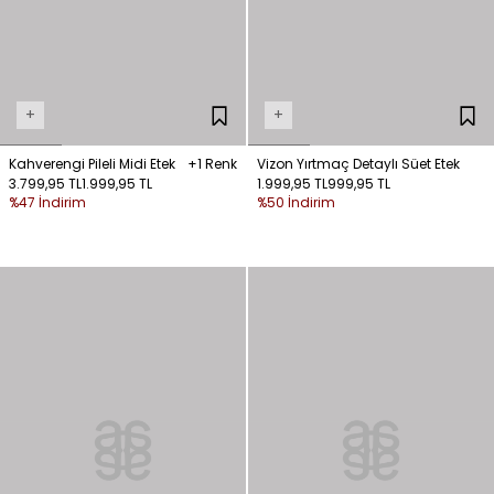
+
+
Kahverengi Pileli Midi Etek
+1 Renk
Vizon Yırtmaç Detaylı Süet Etek
3.799,95 TL
1.999,95 TL
1.999,95 TL
999,95 TL
%47 İndirim
%50 İndirim