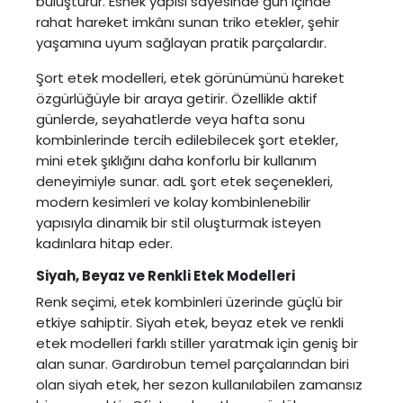
buluşturur. Esnek yapısı sayesinde gün içinde
rahat hareket imkânı sunan triko etekler, şehir
yaşamına uyum sağlayan pratik parçalardır.
Şort etek
modelleri, etek görünümünü hareket
özgürlüğüyle bir araya getirir. Özellikle aktif
günlerde, seyahatlerde veya hafta sonu
kombinlerinde tercih edilebilecek şort etekler,
mini etek şıklığını daha konforlu bir kullanım
deneyimiyle sunar. adL şort etek seçenekleri,
modern kesimleri ve kolay kombinlenebilir
yapısıyla dinamik bir stil oluşturmak isteyen
kadınlara hitap eder.
Siyah, Beyaz ve Renkli Etek Modelleri
Renk seçimi,
etek kombinleri
üzerinde güçlü bir
etkiye sahiptir. Siyah etek, beyaz etek ve renkli
etek modelleri farklı stiller yaratmak için geniş bir
alan sunar. Gardırobun temel parçalarından biri
olan
siyah etek
, her sezon kullanılabilen zamansız