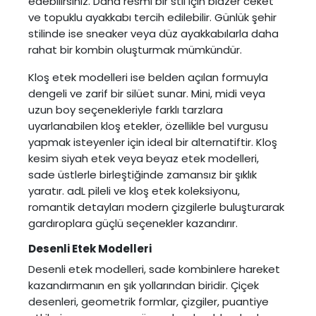
edebilirsiniz. Daha resmi bir stil için blazer ceket
ve topuklu ayakkabı tercih edilebilir. Günlük şehir
stilinde ise sneaker veya düz ayakkabılarla daha
rahat bir kombin oluşturmak mümkündür.
Kloş etek modelleri ise belden açılan formuyla
dengeli ve zarif bir silüet sunar. Mini, midi veya
uzun boy seçenekleriyle farklı tarzlara
uyarlanabilen kloş etekler, özellikle bel vurgusu
yapmak isteyenler için ideal bir alternatiftir. Kloş
kesim siyah etek veya beyaz etek modelleri,
sade üstlerle birleştiğinde zamansız bir şıklık
yaratır. adL pileli ve kloş etek koleksiyonu,
romantik detayları modern çizgilerle buluşturarak
gardıroplara güçlü seçenekler kazandırır.
Desenli Etek Modelleri
Desenli etek modelleri
, sade kombinlere hareket
kazandırmanın en şık yollarından biridir. Çiçek
desenleri, geometrik formlar, çizgiler, puantiye