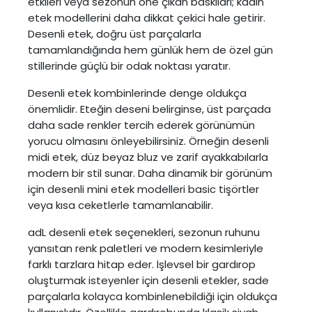
etkileri veya sezonun öne çıkan baskıları; kadın
etek modellerini daha dikkat çekici hale getirir.
Desenli etek, doğru üst parçalarla
tamamlandığında hem günlük hem de özel gün
stillerinde güçlü bir odak noktası yaratır.
Desenli etek kombinlerinde denge oldukça
önemlidir. Eteğin deseni belirginse, üst parçada
daha sade renkler tercih ederek görünümün
yorucu olmasını önleyebilirsiniz. Örneğin desenli
midi etek, düz beyaz bluz ve zarif ayakkabılarla
modern bir stil sunar. Daha dinamik bir görünüm
için desenli mini etek modelleri basic tişörtler
veya kısa ceketlerle tamamlanabilir.
adL desenli etek seçenekleri, sezonun ruhunu
yansıtan renk paletleri ve modern kesimleriyle
farklı tarzlara hitap eder. İşlevsel bir gardırop
oluşturmak isteyenler için desenli etekler, sade
parçalarla kolayca kombinlenebildiği için oldukça