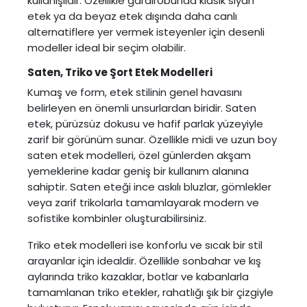
kullanışlıdır. Özellikle gardırobunda klasik siyah
etek ya da beyaz etek dışında daha canlı
alternatiflere yer vermek isteyenler için desenli
modeller ideal bir seçim olabilir.
Saten, Triko ve Şort Etek Modelleri
Kumaş ve form, etek stilinin genel havasını
belirleyen en önemli unsurlardan biridir.
Saten
etek
, pürüzsüz dokusu ve hafif parlak yüzeyiyle
zarif bir görünüm sunar. Özellikle midi ve uzun boy
saten etek modelleri, özel günlerden akşam
yemeklerine kadar geniş bir kullanım alanına
sahiptir. Saten eteği ince askılı bluzlar, gömlekler
veya zarif trikolarla tamamlayarak modern ve
sofistike kombinler oluşturabilirsiniz.
Triko etek modelleri ise konforlu ve sıcak bir stil
arayanlar için idealdir. Özellikle sonbahar ve kış
aylarında triko kazaklar, botlar ve kabanlarla
tamamlanan triko etekler, rahatlığı şık bir çizgiyle