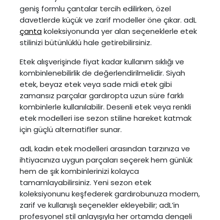
geniş formlu çantalar tercih edilirken, özel
davetlerde küçük ve zarif modeller öne çıkar. adL
çanta
koleksiyonunda yer alan seçeneklerle etek
stilinizi bütünlüklü hale getirebilirsiniz.
Etek alışverişinde fiyat kadar kullanım sıklığı ve
kombinlenebilirlik de değerlendirilmelidir. Siyah
etek, beyaz etek veya sade midi etek gibi
zamansız parçalar gardıropta uzun süre farklı
kombinlerle kullanılabilir. Desenli etek veya renkli
etek modelleri ise sezon stiline hareket katmak
için güçlü alternatifler sunar.
adL kadın etek modelleri arasından tarzınıza ve
ihtiyacınıza uygun parçaları seçerek hem günlük
hem de şık kombinlerinizi kolayca
tamamlayabilirsiniz. Yeni sezon etek
koleksiyonunu keşfederek gardırobunuza modern,
zarif ve kullanışlı seçenekler ekleyebilir; adL’in
profesyonel stil anlayışıyla her ortamda dengeli