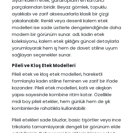
Siyah kalem etek, gardıropların en kurtarıcı
parçalarından biridir. Beyaz gömlek, topuklu
ayakkabı ve zarif aksesuarlarla klasik bir çizgi
yakalanabilir. Renkli veya desenli kalem etek
modelleri ise sade üstlerle dengelendiğinde daha
modern bir görünüm sunar. adL kadın etek
koleksiyonu, kalem etek şıklığını güncel detaylarla
yorumlayarak hem iş hem de davet stiline uyum
sağlayan seçenekler sunar.
Pileli ve Kloş Etek Modelleri
Pileli etek
ve
kloş etek
modelleri, hareketli
formlarıyla kadın stiline feminen ve zarif bir ifade
kazandırır. Pileli etek modelleri, katlı ve akışkan
yapısı sayesinde kombine ritim katar. Özellikle
midi boy pileli etekler, hem günlük hem de şık
kombinlerde rahatlıkla kullanılabilir.
Pileli etekleri sade bluzlar, basic tişörtler veya ince
trikolarla tamamlayarak dengeli bir görünüm elde