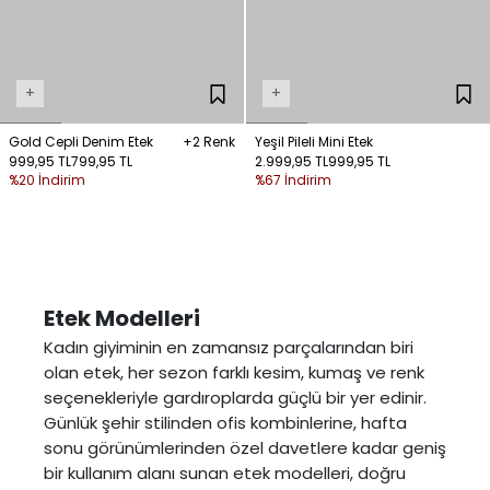
+
+
Gold Cepli Denim Etek
+2 Renk
Yeşil Pileli Mini Etek
999,95 TL
799,95 TL
2.999,95 TL
999,95 TL
%20 İndirim
%67 İndirim
Etek Modelleri
Kadın giyiminin en zamansız parçalarından biri
olan
etek
, her sezon farklı kesim, kumaş ve renk
seçenekleriyle gardıroplarda güçlü bir yer edinir.
Günlük şehir stilinden ofis kombinlerine, hafta
sonu görünümlerinden özel davetlere kadar geniş
bir kullanım alanı sunan
etek modelleri
, doğru