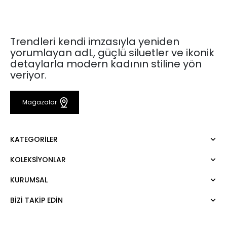
Trendleri kendi imzasıyla yeniden
yorumlayan adL, güçlü siluetler ve ikonik
detaylarla modern kadının stiline yön
veriyor.
Mağazalar
KATEGORILER
KOLEKSIYONLAR
Elbise
Bluz
KURUMSAL
Mert Aslan
Gömlek
Night Zoom
Pantolon
BIZI TAKIP EDIN
Hakkımızda
Nature Love
Sweatshirt
Kurumsal Satış
For Art
Etek