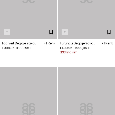
+
+
Lacivert Degaje Yaka
+1 Renk
Turuncu Degaje Yaka
+1 Renk
Kolsuz Bluz
1.999,95 TL
999,95 TL
Kolsuz Bluz
1.499,95 TL
999,95 TL
%33 İndirim