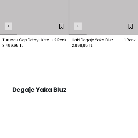
+
+
Turuncu Cep Detaylı Keten
+2 Renk
Haki Degaje Yaka Bluz
+1 Renk
Bluz
3.499,95 TL
2.999,95 TL
Degaje Yaka Bluz