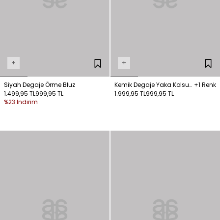
+
+
Siyah Degaje Örme Bluz
Kemik Degaje Yaka Kolsuz
+1 Renk
1.499,95 TL
999,95 TL
Bluz
1.999,95 TL
999,95 TL
%23 İndirim