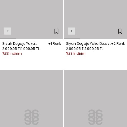
+
+
Siyah Degaje Yaka
+1 Renk
Siyah Degaje Yaka Detaylı
+2 Renk
Puantiyeli Bluz
2.999,95 TL
1.999,95 TL
Saten Bluz
2.999,95 TL
1.999,95 TL
%33 İndirim
%33 İndirim