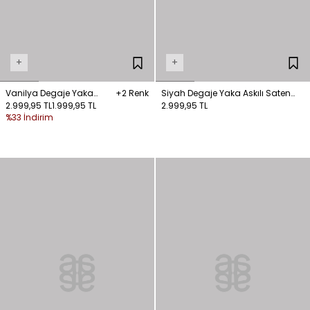
+
+
Vanilya Degaje Yaka
+2 Renk
Siyah Degaje Yaka Askılı Saten
Detaylı Saten Bluz
2.999,95 TL
1.999,95 TL
Bluz
2.999,95 TL
%33 İndirim