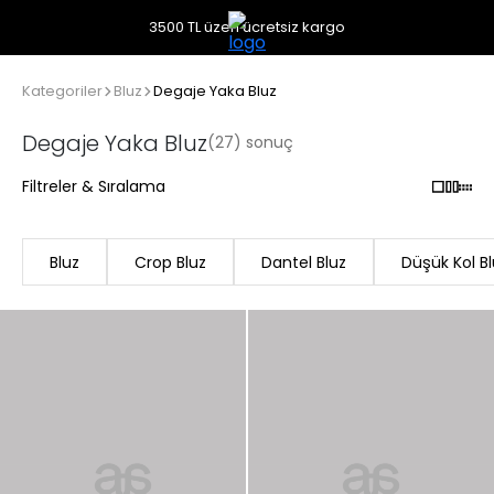
3500 TL üzeri ücretsiz kargo
Kategoriler
Bluz
Degaje Yaka Bluz
Degaje Yaka Bluz
(27) sonuç
Filtreler & Sıralama
Bluz
Crop Bluz
Dantel Bluz
Düşük Kol Bl