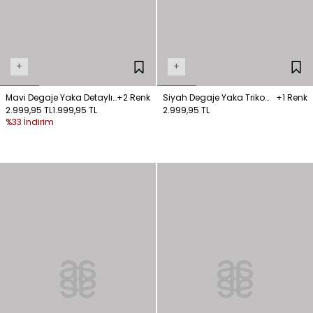
+
+
Mavi Degaje Yaka Detaylı
+2 Renk
Siyah Degaje Yaka Triko
+1 Renk
Saten Bluz
2.999,95 TL
1.999,95 TL
Bluz
2.999,95 TL
%33 İndirim