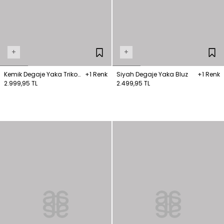
+
+
Kemik Degaje Yaka Triko
+1 Renk
Siyah Degaje Yaka Bluz
+1 Renk
Bluz
2.999,95 TL
2.499,95 TL