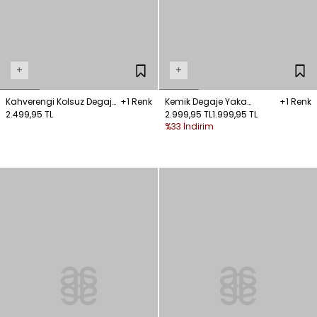
+
+
Kahverengi Kolsuz Degaje
+1 Renk
Kemik Degaje Yaka
+1 Renk
Yaka Bluz
2.499,95 TL
Puantiyeli Bluz
2.999,95 TL
1.999,95 TL
%33 İndirim