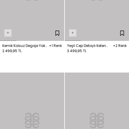
+
+
Kemik Kolsuz Degaje Yaka
+1 Renk
Yeşil Cep Detaylı Keten
+2 Renk
Bluz
2.499,95 TL
Bluz
3.499,95 TL