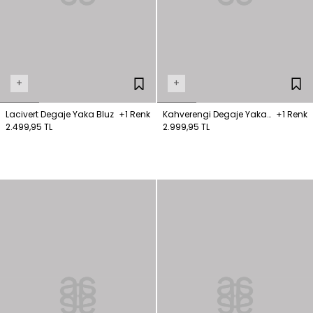
+
+
Lacivert Degaje Yaka Bluz
+1 Renk
Kahverengi Degaje Yaka
+1 Renk
2.499,95 TL
Bluz
2.999,95 TL