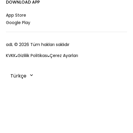
Kariyer
DOWNLOAD APP
Ceket
Hediye Kartı
Hırka
Private Card
App Store
Yelek
Mağazalar
Google Play
Kaban
Bize Ulaşın
Kampanyalar
adL
© 2026 Tüm hakları saklıdır
Sıkça Sorulan Sorular
Müşteri Hizmetleri
Ödeme
KVKK
Gizlilik Politikası
Çerez Ayarları
0850 215 43 75
Teslimat
Değişim ve İade
Sipariş Takibi
Çerez Politikası