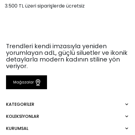
3.500 TL üzeri siparişlerde ücretsiz
Trendleri kendi imzasıyla yeniden
yorumlayan adL, güçlü siluetler ve ikonik
detaylarla modern kadının stiline yön
veriyor.
Mağazalar
KATEGORILER
KOLEKSIYONLAR
Elbise
Bluz
KURUMSAL
Mert Aslan
Gömlek