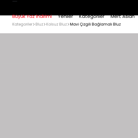
Büyük Yaz İndirimi
Yeniler
Kategoriler
Mert Aslan
Kategoriler
Bluz
Kolsuz Bluz
Mavi Çizgili Bağlamalı Bluz