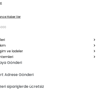
ri
ünce Haber Ver
5000
leri
akım
şim ve İadeler
temleri
aya Gönderi
rt Adrese Gönderi
zeri siparişlerde ücretsiz