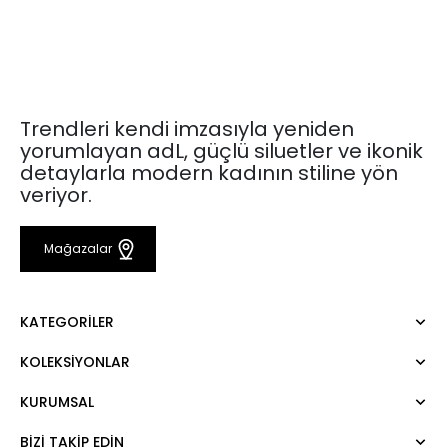
Trendleri kendi imzasıyla yeniden
yorumlayan adL, güçlü siluetler ve ikonik
detaylarla modern kadının stiline yön
veriyor.
Mağazalar
KATEGORILER
KOLEKSIYONLAR
Elbise
Bluz
KURUMSAL
Mert Aslan
Gömlek
Night Zoom
Pantolon
BIZI TAKIP EDIN
Hakkımızda