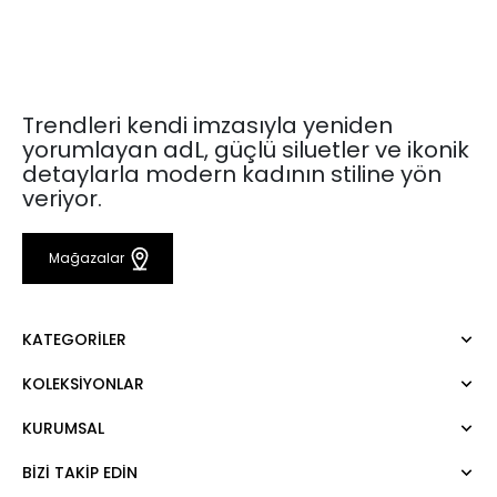
Trendleri kendi imzasıyla yeniden
yorumlayan adL, güçlü siluetler ve ikonik
detaylarla modern kadının stiline yön
veriyor.
Mağazalar
KATEGORILER
KOLEKSIYONLAR
Elbise
Bluz
KURUMSAL
Mert Aslan
Gömlek
Night Zoom
Pantolon
BIZI TAKIP EDIN
Hakkımızda
Nature Love