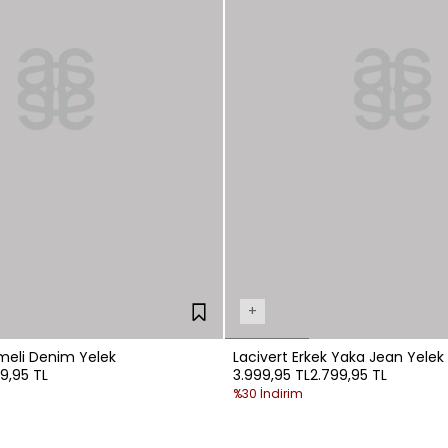
+
eli Denim Yelek
Lacivert Erkek Yaka Jean Yelek
99,95 TL
3.999,95 TL
2.799,95 TL
%30 İndirim