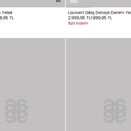
 Yelek
Lacivert Dikiş Detaylı Denim Ye
99,95 TL
2.999,95 TL
1.999,95 TL
%33 İndirim