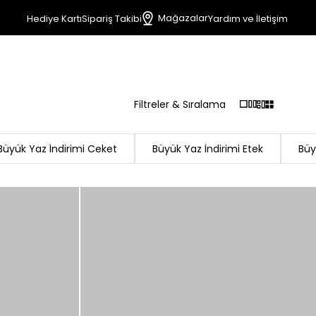
Mağazalar
Hediye Kartı
Sipariş Takibi
Yardım ve İletişim
Filtreler & Sıralama
Büyük Yaz İndirimi Ceket
Büyük Yaz İndirimi Etek
Büy