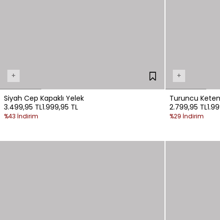
+
+
Siyah Cep Kapaklı Yelek
Turuncu Keten
3.499,95 TL
1.999,95 TL
2.799,95 TL
1.9
%43 İndirim
%29 İndirim