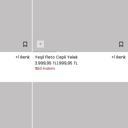
+
+1 Renk
Yeşil Fleto Cepli Yelek
+1 Renk
3.999,95 TL
1.999,95 TL
%50 İndirim