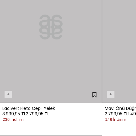
+
+
Lacivert Fleto Cepli Yelek
Mavi Önü Düğm
3.999,95 TL
2.799,95 TL
2.799,95 TL
1.4
%30 İndirim
%46 İndirim