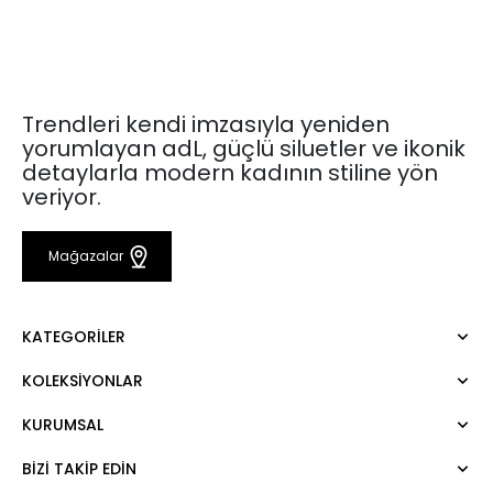
Trendleri kendi imzasıyla yeniden
yorumlayan adL, güçlü siluetler ve ikonik
detaylarla modern kadının stiline yön
veriyor.
Mağazalar
KATEGORILER
KOLEKSIYONLAR
Elbise
Bluz
KURUMSAL
Mert Aslan
Gömlek
Night Zoom
Pantolon
BIZI TAKIP EDIN
Hakkımızda
Nature Love