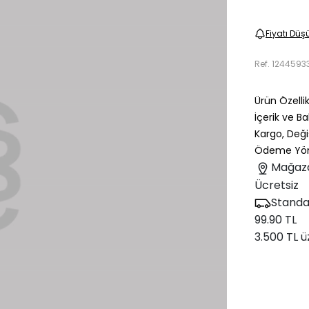
Fiyatı Düş
Ref.
1244593
Ürün Özellik
İçerik ve B
Kargo, Deği
Ödeme Yön
Mağaz
Ücretsiz
Standa
99.90 TL
3.500 TL ü