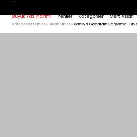
Büyük Yaz İndirimi
Yeniler
Kategoriler
Mert Aslan
Kategoriler
Elbise
Siyah Elbise
Vanilya Gabardin Bağlamalı Elbi