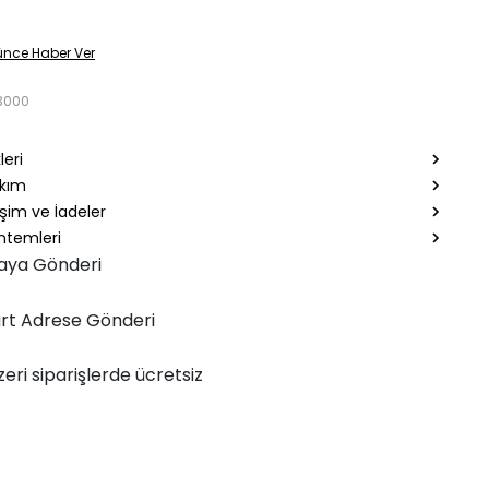
ünce Haber Ver
3000
leri
akım
şim ve İadeler
temleri
aya Gönderi
rt Adrese Gönderi
zeri siparişlerde ücretsiz