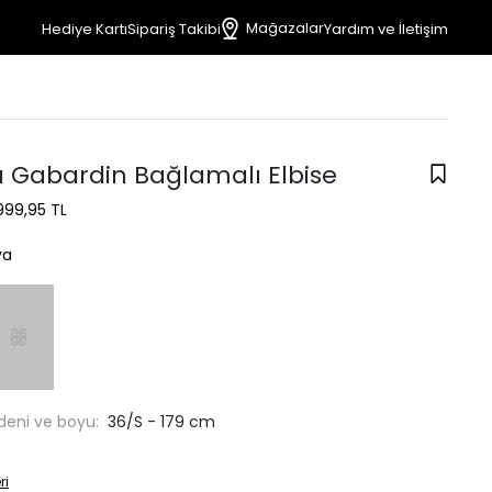
Mağazalar
Hediye Kartı
Sipariş Takibi
Yardım ve İletişim
a Gabardin Bağlamalı Elbise
999,95 TL
ya
deni ve boyu:
36/S - 179 cm
ri