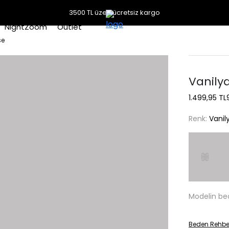
3500 TL üzeri ücretsiz kargo
NightZoom
Outlet
se
Vanily
1.499,95 TL
Renk:
Vanil
Modelin be
Beden Rehbe