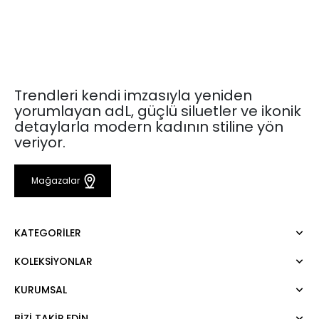
Trendleri kendi imzasıyla yeniden
yorumlayan adL, güçlü siluetler ve ikonik
detaylarla modern kadının stiline yön
veriyor.
Mağazalar
KATEGORILER
KOLEKSIYONLAR
Elbise
Bluz
KURUMSAL
Mert Aslan
Gömlek
Night Zoom
Pantolon
BIZI TAKIP EDIN