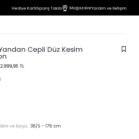
Mağazalar
Hediye Kartı
Sipariş Takibi
Yardım ve İletişim
Yandan Cepli Düz Kesim
on
L
2.999,95 TL
k
deni ve boyu:
36/S - 176 cm