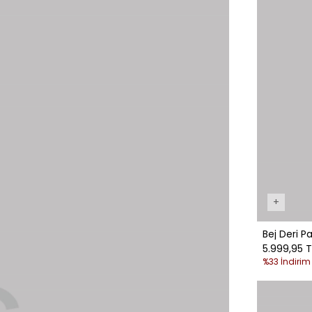
+
Bej Deri P
5.999,95 T
%33 İndirim