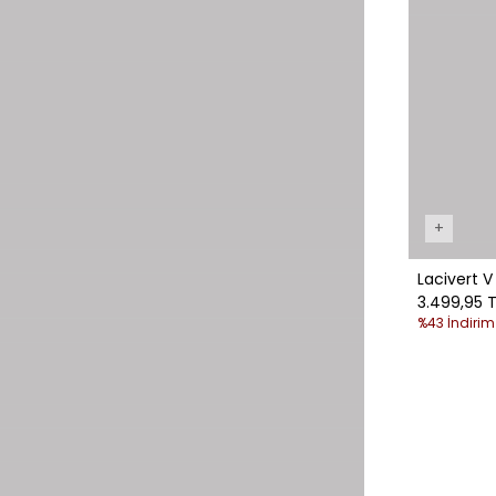
+
Lacivert V
3.499,95 T
%43 İndirim