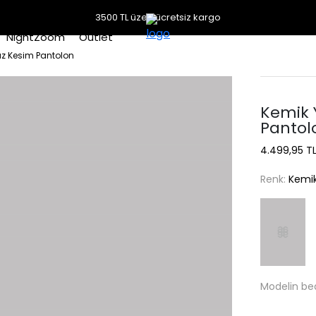
3500 TL üzeri ücretsiz kargo
NightZoom
Outlet
z Kesim Pantolon
Kemik 
Pantol
4.499,95 T
Renk:
Kemi
Modelin be