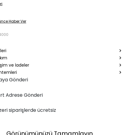
ri
ünce Haber Ver
4000
leri
akım
şim ve İadeler
temleri
aya Gönderi
rt Adrese Gönderi
zeri siparişlerde ücretsiz
Görünümünüzü Tamamlayın