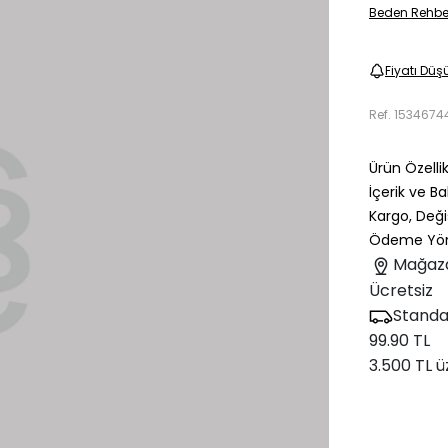
Beden Rehbe
Fiyatı Düş
Ref.
1534674
Ürün Özellik
İçerik ve B
Kargo, Deği
Ödeme Yön
Mağaz
Ücretsiz
Standa
99.90 TL
3.500 TL ü