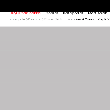
Büyük Yaz İndirimi
Yeniler
Kategoriler
Mert Aslan
Kategoriler
Pantolon
Yüksek Bel Pantolon
Kemik Yandan Cepli Dü