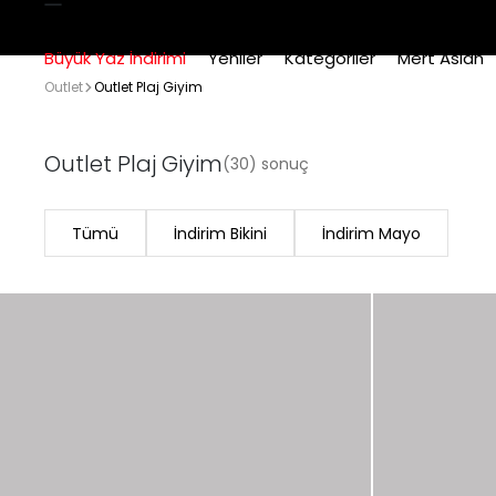
Büyük Yaz İndirimi
Yeniler
Kategoriler
Mert Aslan
Outlet
Outlet Plaj Giyim
Outlet Plaj Giyim
(30) sonuç
Tümü
İndirim Bikini
İndirim Mayo