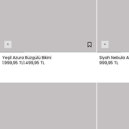
+
+
Yeşil Azura Büzgülü Bikini
Siyah Nebula Ak
1.999,95 TL
1.499,95 TL
999,95 TL