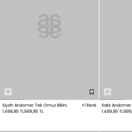
+
+
Siyah Andomer Tek Omuz Bikini
+1 Renk
Saks Andomer 
1.499,95 TL
999,95 TL
1.499,95 TL
999,