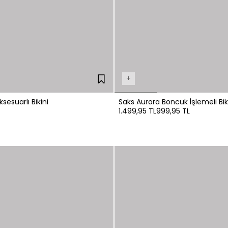
+
sesuarlı Bikini
Saks Aurora Boncuk İşlemeli Bik
1.499,95 TL
999,95 TL