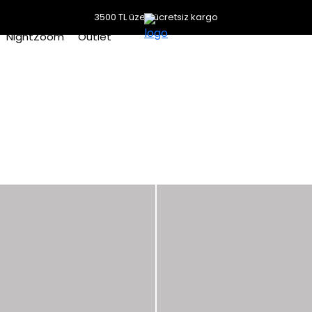
3500 TL üzeri ücretsiz kargo
NightZoom
Outlet