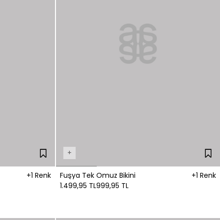
+
+1 Renk
Fuşya Tek Omuz Bikini
+1 Renk
1.499,95 TL
999,95 TL