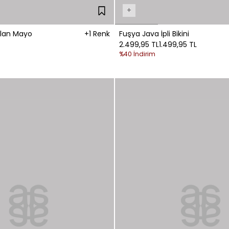
+
slan Mayo
+1 Renk
Fuşya Java İpli Bikini
2.499,95 TL
1.499,95 TL
%40 İndirim