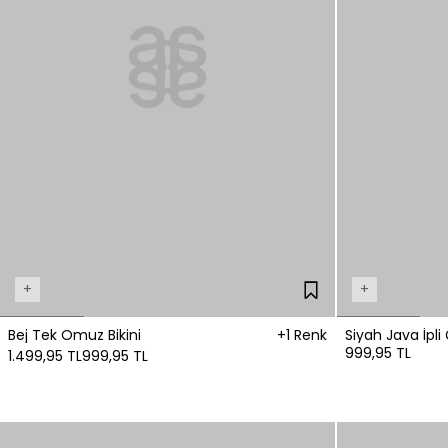
+
+
Bej Tek Omuz Bikini
+1 Renk
Siyah Java İpli Ç
999,95 TL
1.499,95 TL
999,95 TL