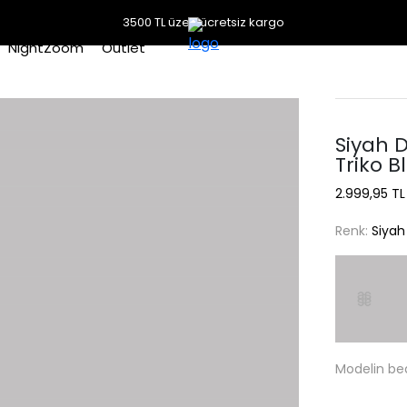
3500 TL üzeri ücretsiz kargo
NightZoom
Outlet
Siyah D
Triko B
2.999,95 TL
Renk:
Siyah
Modelin be