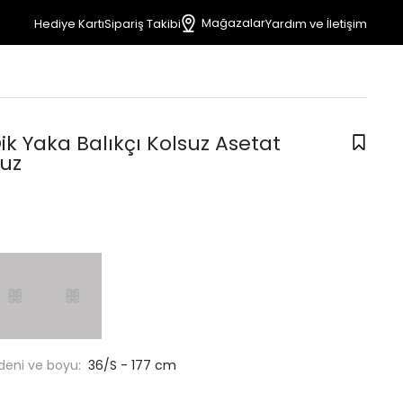
Mağazalar
Hediye Kartı
Sipariş Takibi
Yardım ve İletişim
ik Yaka Balıkçı Kolsuz Asetat
luz
deni ve boyu:
36/S - 177 cm