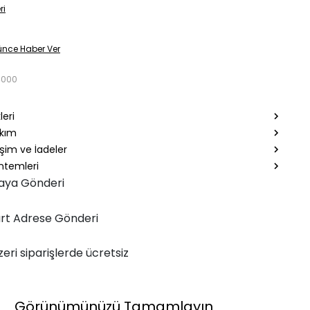
ri
ünce Haber Ver
4000
leri
akım
şim ve İadeler
temleri
aya Gönderi
rt Adrese Gönderi
zeri siparişlerde ücretsiz
Görünümünüzü Tamamlayın