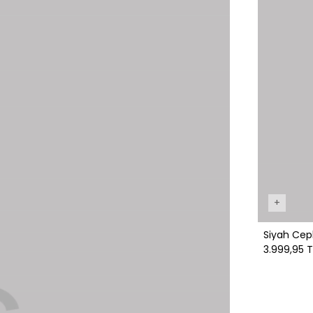
+
Siyah Cep
3.999,95 T