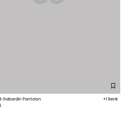
li Gabardin Pantolon
+1 Renk
L