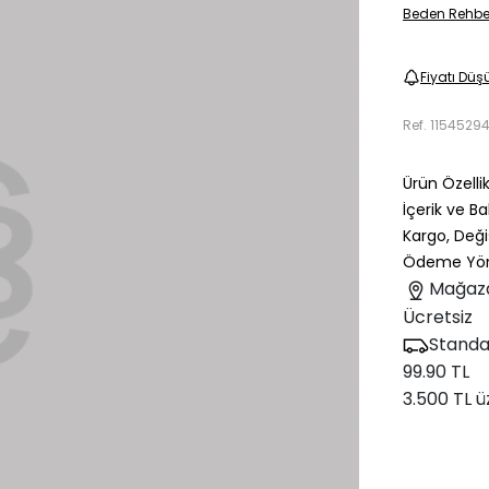
Beden Rehbe
Fiyatı Düş
Ref.
1154529
Ürün Özellik
İçerik ve B
Kargo, Deği
Ödeme Yön
Mağaz
Ücretsiz
Standa
99.90 TL
3.500 TL ü