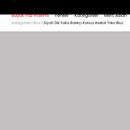
Büyük Yaz İndirimi
Yeniler
Kategoriler
Mert Aslan
Kategoriler
Bluz
Siyah Dik Yaka Balıkçı Kolsuz Asetat Triko Bluz