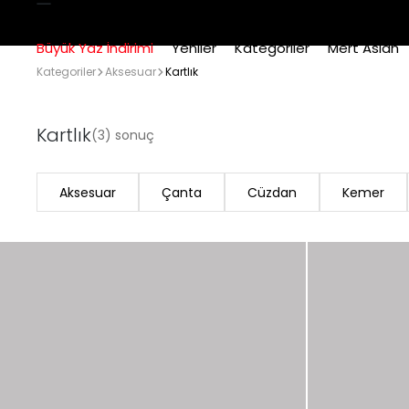
Büyük Yaz İndirimi
Yeniler
Kategoriler
Mert Aslan
Kategoriler
Aksesuar
Kartlık
Kartlık
(3) sonuç
Aksesuar
Çanta
Cüzdan
Kemer