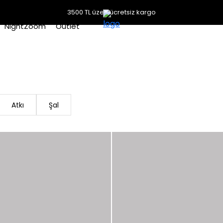
3500 TL üzeri ücretsiz kargo
NightZoom
Outlet
Atkı
Şal