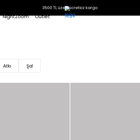
3500 TL üzeri ücretsiz kargo
NightZoom
Outlet
Atkı
Şal