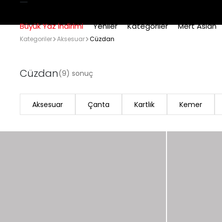
Büyük Yaz İndirimi
Yeniler
Kategoriler
Mert Aslan
Kategoriler
Aksesuar
Cüzdan
Cüzdan
(9) sonuç
Aksesuar
Çanta
Kartlık
Kemer