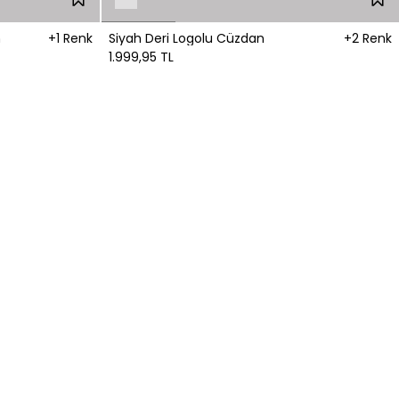
n
+1 Renk
Siyah Deri Logolu Cüzdan
+2 Renk
1.999,95 TL