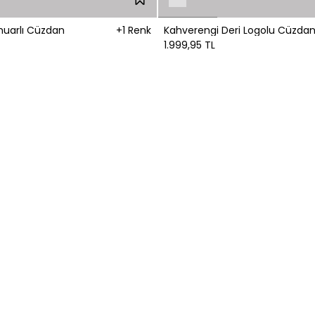
muarlı Cüzdan
+1 Renk
Kahverengi Deri Logolu Cüzda
1.999,95 TL