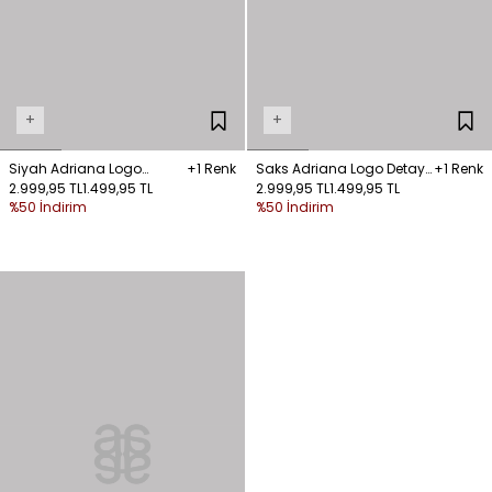
+
+
Siyah Adriana Logo
+1 Renk
Saks Adriana Logo Detaylı
+1 Renk
Detaylı Mayo
2.999,95 TL
1.499,95 TL
Mayo
2.999,95 TL
1.499,95 TL
%50 İndirim
%50 İndirim