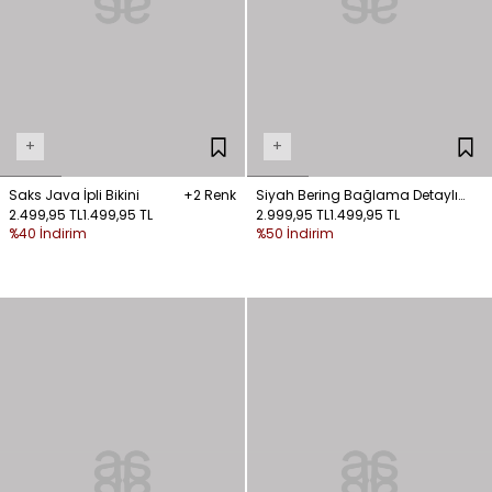
+
+
Saks Java İpli Bikini
+2 Renk
Siyah Bering Bağlama Detaylı
2.499,95 TL
1.499,95 TL
Mayo
2.999,95 TL
1.499,95 TL
%40 İndirim
%50 İndirim