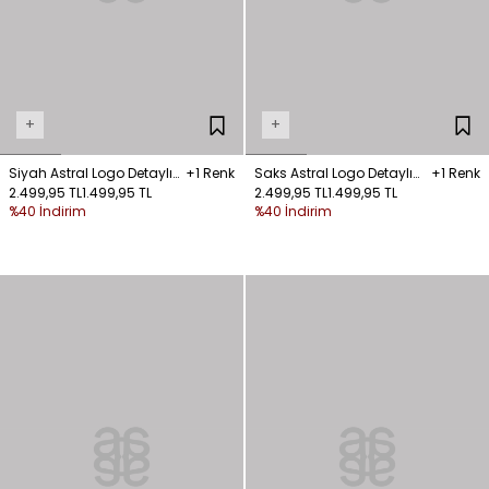
+
+
Siyah Astral Logo Detaylı
+1 Renk
Saks Astral Logo Detaylı
+1 Renk
Bikini
2.499,95 TL
1.499,95 TL
Bikini
2.499,95 TL
1.499,95 TL
%40 İndirim
%40 İndirim