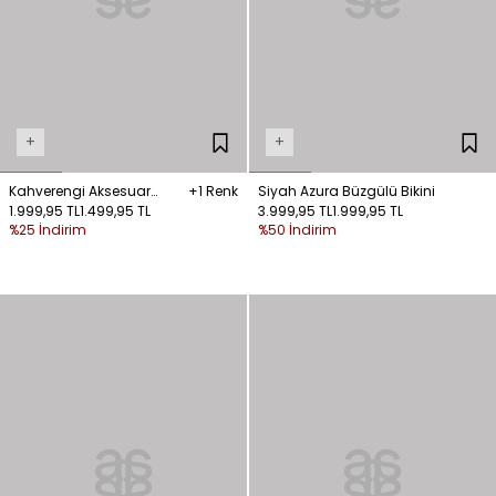
+
+
Kahverengi Aksesuar
+1 Renk
Siyah Azura Büzgülü Bikini
Detaylı Bikini
1.999,95 TL
1.499,95 TL
3.999,95 TL
1.999,95 TL
%25 İndirim
%50 İndirim