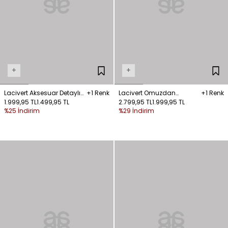
+
+
Lacivert Aksesuar Detaylı
+1 Renk
Lacivert Omuzdan
+1 Renk
Bikini
1.999,95 TL
1.499,95 TL
Bağlamalı Mayo
2.799,95 TL
1.999,95 TL
%25 İndirim
%29 İndirim