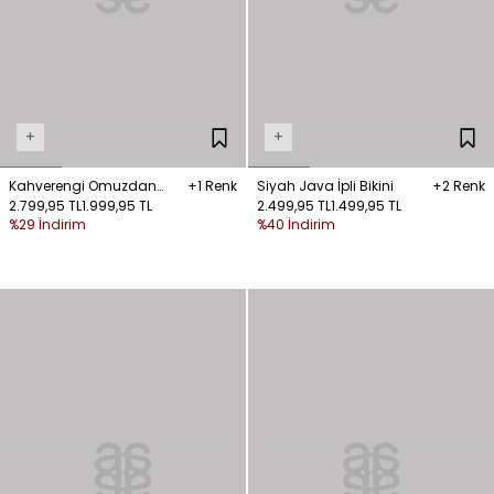
+
+
Kahverengi Omuzdan
+1 Renk
Siyah Java İpli Bikini
+2 Renk
Bağlamalı Mayo
2.799,95 TL
1.999,95 TL
2.499,95 TL
1.499,95 TL
%29 İndirim
%40 İndirim