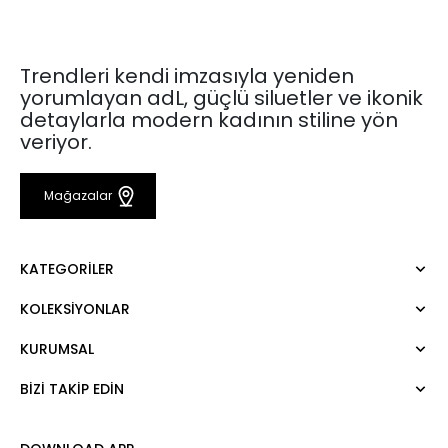
Trendleri kendi imzasıyla yeniden
yorumlayan adL, güçlü siluetler ve ikonik
detaylarla modern kadının stiline yön
veriyor.
Mağazalar
KATEGORILER
KOLEKSIYONLAR
Elbise
Bluz
KURUMSAL
Mert Aslan
Gömlek
Night Zoom
Pantolon
BIZI TAKIP EDIN
Hakkımızda
Nature Love
Sweatshirt
Kurumsal Satış
For Art
Etek
Kariyer