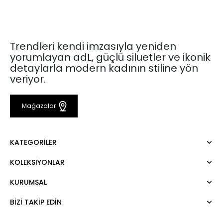
Trendleri kendi imzasıyla yeniden
yorumlayan adL, güçlü siluetler ve ikonik
detaylarla modern kadının stiline yön
veriyor.
Mağazalar
KATEGORILER
KOLEKSIYONLAR
Elbise
Bluz
KURUMSAL
Mert Aslan
Gömlek
Night Zoom
Pantolon
BIZI TAKIP EDIN
Hakkımızda
Nature Love
Sweatshirt
Kurumsal Satış
For Art