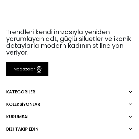
Trendleri kendi imzasıyla yeniden
yorumlayan adL, güçlü siluetler ve ikonik
detaylarla modern kadının stiline yön
veriyor.
Mağazalar
KATEGORILER
KOLEKSIYONLAR
Elbise
Bluz
KURUMSAL
Mert Aslan
Gömlek
Night Zoom
Pantolon
BIZI TAKIP EDIN
Hakkımızda
Nature Love
Sweatshirt
Kurumsal Satış