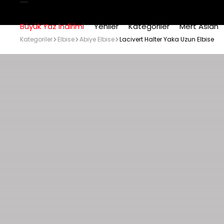
Büyük Yaz İndirimi
Yeniler
Kategoriler
Mert Aslan
Kategoriler
Elbise
Abiye Elbise
Lacivert Halter Yaka Uzun Elbise