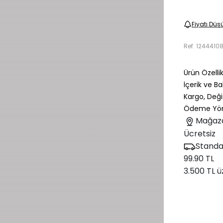
Fiyatı Düş
Ref.
1244410
Ürün Özellik
İçerik ve B
Kargo, Deği
Ödeme Yön
Mağaz
Ücretsiz
Standa
99.90 TL
3.500 TL ü