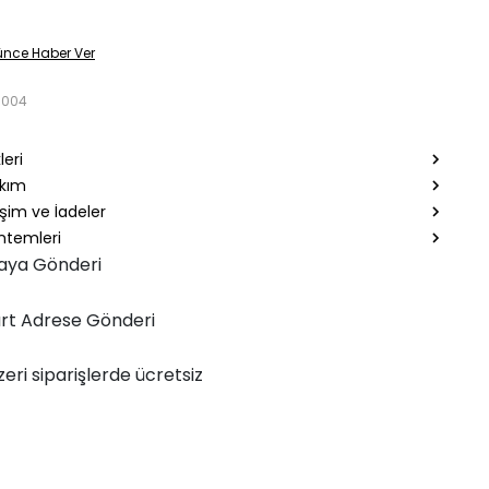
ünce Haber Ver
8004
leri
akım
şim ve İadeler
temleri
aya Gönderi
rt Adrese Gönderi
zeri siparişlerde ücretsiz