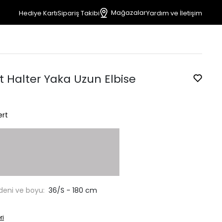
Mağazalar
Hediye Kartı
Sipariş Takibi
Yardım ve İletişim
t Halter Yaka Uzun Elbise
ert
deni ve boyu:
36/S - 180 cm
ri