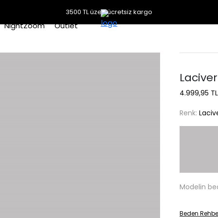
3500 TL üzeri ücretsiz kargo
NightZoom
Outlet
Laciver
4.999,95 TL
Renk:
Laciv
Modelin be
Beden Rehbe