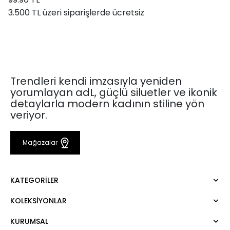
3.500 TL üzeri siparişlerde ücretsiz
Trendleri kendi imzasıyla yeniden
yorumlayan adL, güçlü siluetler ve ikonik
detaylarla modern kadının stiline yön
veriyor.
Mağazalar
KATEGORILER
KOLEKSIYONLAR
Elbise
Bluz
KURUMSAL
Mert Aslan
Gömlek