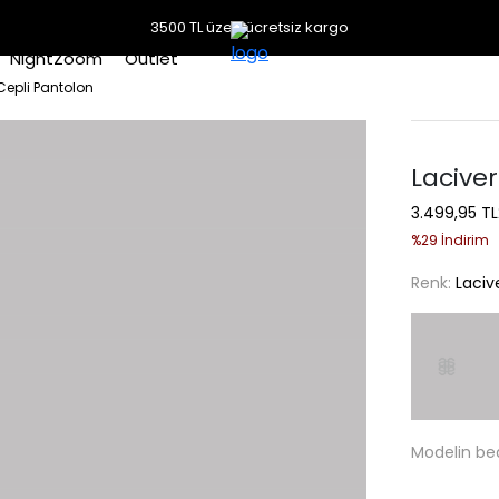
3500 TL üzeri ücretsiz kargo
NightZoom
Outlet
Cepli Pantolon
Laciver
3.499,95 TL
%29 İndirim
Renk:
Laciv
Modelin be