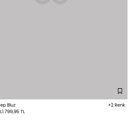
rep Bluz
+2 Renk
L
1.799,95 TL