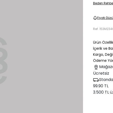
Beden Rehbe
Fiyatı Düş
Ref.
153M234
Ürün Özellik
İçerik ve B
Kargo, Deği
Ödeme Yön
Mağaz
Ücretsiz
Standa
99.90 TL
3.500 TL ü