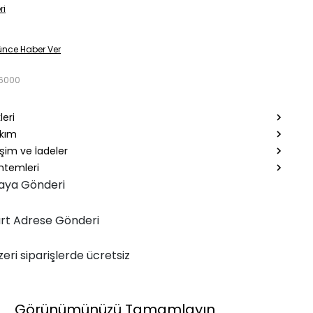
ri
ünce Haber Ver
6000
leri
akım
şim ve İadeler
temleri
aya Gönderi
rt Adrese Gönderi
zeri siparişlerde ücretsiz
Görünümünüzü Tamamlayın