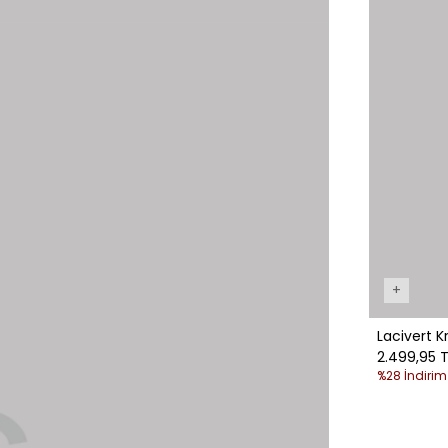
+
Lacivert K
2.499,95 T
%28 İndirim