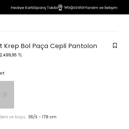
Mağazalar
Hediye Kartı
Sipariş Takibi
Yardım ve İletişim
t Krep Bol Paça Cepli Pantolon
2.499,95 TL
ert
deni ve boyu:
36/S - 178 cm