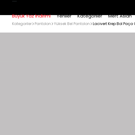
Büyük Yaz İndirimi
Yeniler
Kategoriler
Mert Aslan
Kategoriler
Pantolon
Yüksek Bel Pantolon
Lacivert Krep Bol Paça 