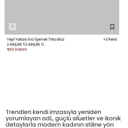
+
Yeşil Yakası İnci İşemeli Triko Bluz
+3 Renk
2.999,95 TL
1.499,95 TL
%50 İndirim
Trendleri kendi imzasıyla yeniden
yorumlayan adL, güçlü siluetler ve ikonik
detaylarla modern kadının stiline yön