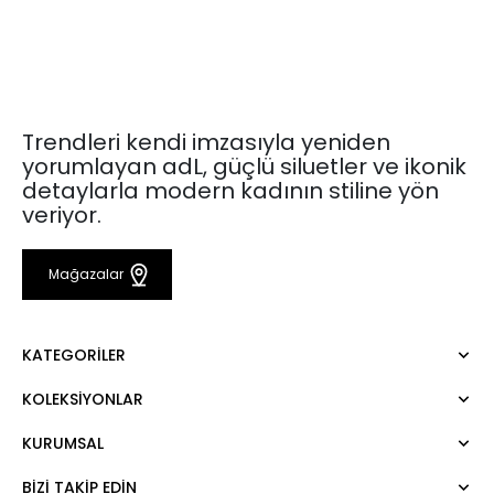
Trendleri kendi imzasıyla yeniden
yorumlayan adL, güçlü siluetler ve ikonik
detaylarla modern kadının stiline yön
veriyor.
Mağazalar
KATEGORILER
KOLEKSIYONLAR
Elbise
Bluz
KURUMSAL
Mert Aslan
Gömlek
Night Zoom
Pantolon
BIZI TAKIP EDIN
Hakkımızda