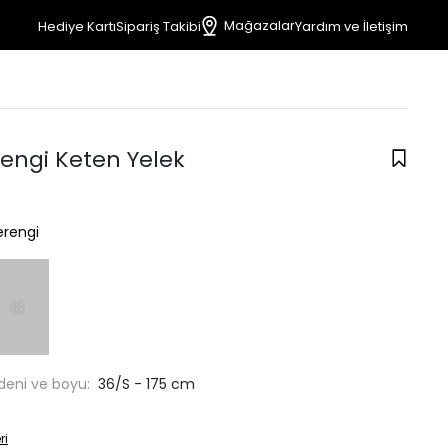
Mağazalar
Hediye Kartı
Sipariş Takibi
Yardım ve İletişim
engi Keten Yelek
rengi
deni ve boyu:
36/S - 175 cm
ri