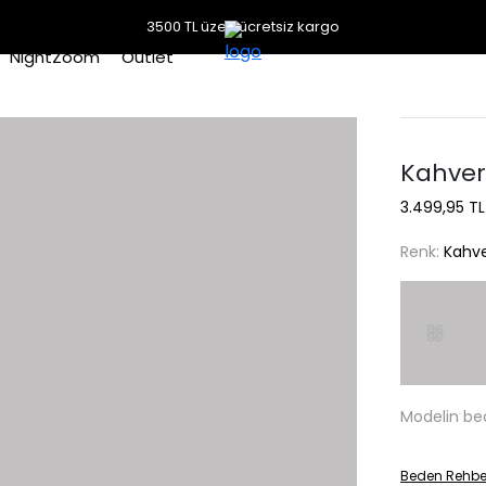
3500 TL üzeri ücretsiz kargo
NightZoom
Outlet
Kahver
3.499,95 TL
Renk:
Kahve
Modelin be
Beden Rehbe