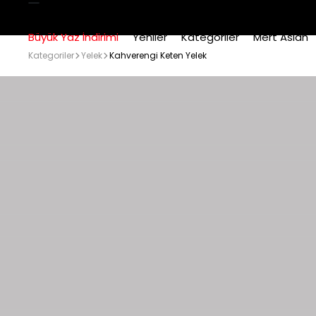
Büyük Yaz İndirimi
Yeniler
Kategoriler
Mert Aslan
Kategoriler
Yelek
Kahverengi Keten Yelek