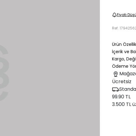
Fiyatı Düş
Ref.
1794256
Ürün Özellik
İçerik ve B
Kargo, Deği
Ödeme Yön
Mağaz
Ücretsiz
Standa
99.90 TL
3.500 TL ü