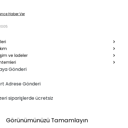
ünce Haber Ver
2005
leri
akım
şim ve İadeler
temleri
aya Gönderi
rt Adrese Gönderi
zeri siparişlerde ücretsiz
Görünümünüzü Tamamlayın