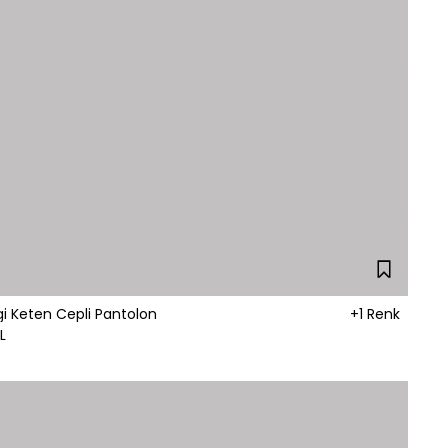
i Keten Cepli Pantolon
+1 Renk
L