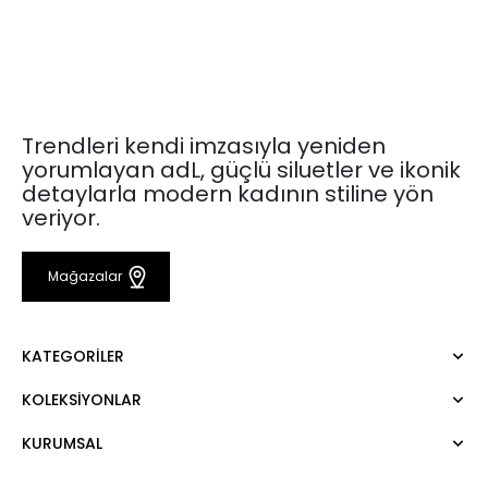
Trendleri kendi imzasıyla yeniden
yorumlayan adL, güçlü siluetler ve ikonik
detaylarla modern kadının stiline yön
veriyor.
Mağazalar
KATEGORILER
KOLEKSIYONLAR
Elbise
Bluz
KURUMSAL
Mert Aslan
Gömlek
Night Zoom
Pantolon