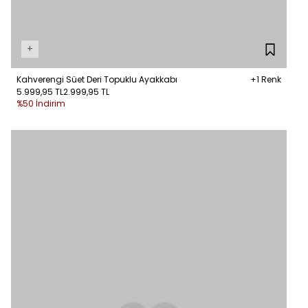
+
Kahverengi Süet Deri Topuklu Ayakkabı
+1 Renk
5.999,95 TL
2.999,95 TL
%50 İndirim