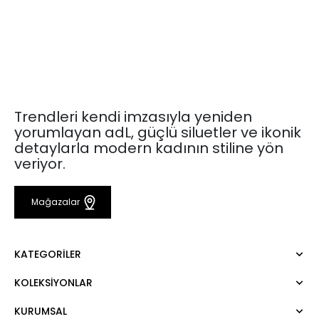
Trendleri kendi imzasıyla yeniden
yorumlayan adL, güçlü siluetler ve ikonik
detaylarla modern kadının stiline yön
veriyor.
Mağazalar
KATEGORILER
KOLEKSIYONLAR
Elbise
Bluz
KURUMSAL
Mert Aslan