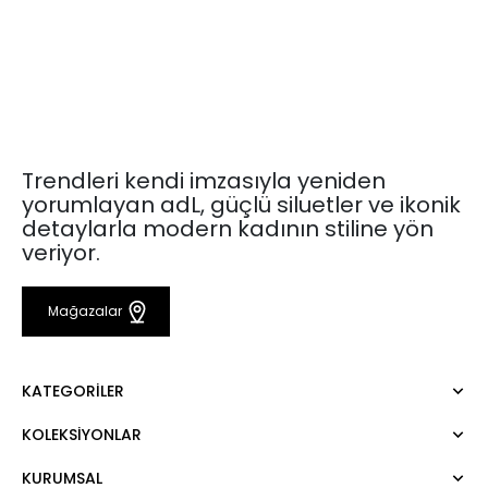
Trendleri kendi imzasıyla yeniden
yorumlayan adL, güçlü siluetler ve ikonik
detaylarla modern kadının stiline yön
veriyor.
Mağazalar
KATEGORILER
KOLEKSIYONLAR
Elbise
Bluz
KURUMSAL
Mert Aslan