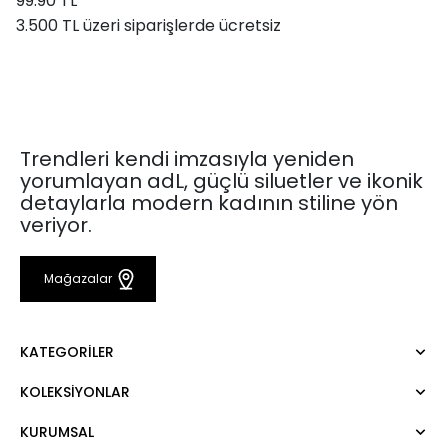
99.90 TL
3.500 TL üzeri siparişlerde ücretsiz
Trendleri kendi imzasıyla yeniden
yorumlayan adL, güçlü siluetler ve ikonik
detaylarla modern kadının stiline yön
veriyor.
Mağazalar
KATEGORILER
KOLEKSIYONLAR
Elbise
Bluz
KURUMSAL
Mert Aslan
Gömlek