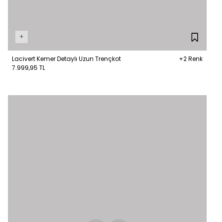
+
Lacivert Kemer Detaylı Uzun Trençkot
+2 Renk
7.999,95 TL