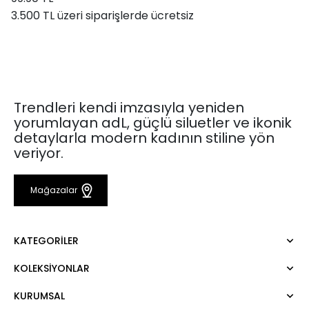
3.500 TL üzeri siparişlerde ücretsiz
Trendleri kendi imzasıyla yeniden
yorumlayan adL, güçlü siluetler ve ikonik
detaylarla modern kadının stiline yön
veriyor.
Mağazalar
KATEGORILER
KOLEKSIYONLAR
Elbise
Bluz
KURUMSAL
Mert Aslan
Gömlek