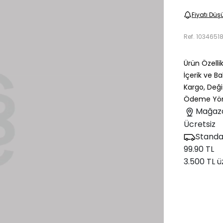
Fiyatı Düş
Ref.
1034651
Ürün Özellik
İçerik ve B
Kargo, Deği
Ödeme Yön
Mağaz
Ücretsiz
Standa
99.90 TL
3.500 TL ü