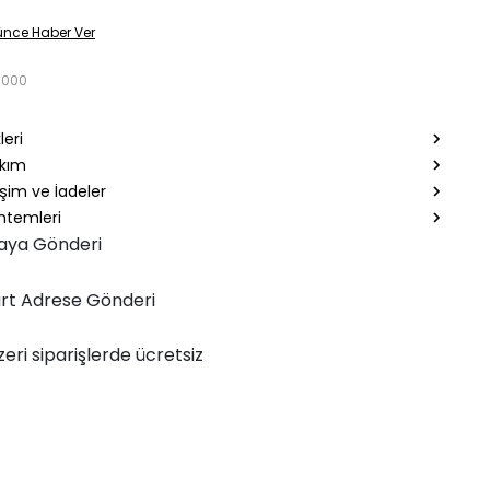
ünce Haber Ver
8000
leri
akım
şim ve İadeler
temleri
aya Gönderi
rt Adrese Gönderi
zeri siparişlerde ücretsiz