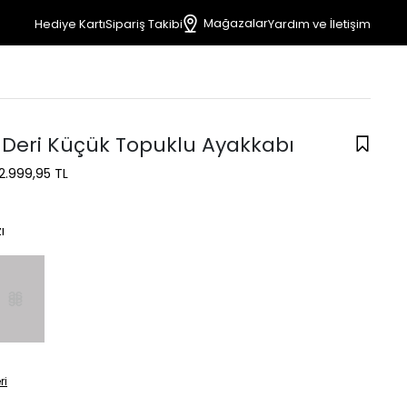
Mağazalar
Hediye Kartı
Sipariş Takibi
Yardım ve İletişim
ı Deri Küçük Topuklu Ayakkabı
2.999,95 TL
ı
ri