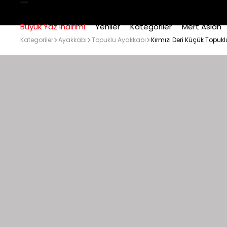
Büyük Yaz İndirimi
Yeniler
Kategoriler
Mert Aslan
Kategoriler
Ayakkabı
Topuklu Ayakkabı
Kırmızı Deri Küçük Topuk