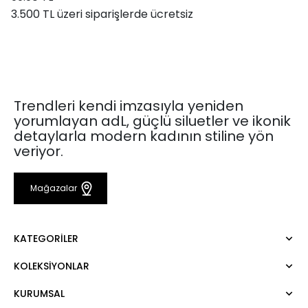
3.500 TL üzeri siparişlerde ücretsiz
Trendleri kendi imzasıyla yeniden
yorumlayan adL, güçlü siluetler ve ikonik
detaylarla modern kadının stiline yön
veriyor.
Mağazalar
KATEGORILER
KOLEKSIYONLAR
Elbise
Bluz
KURUMSAL
Mert Aslan
Gömlek