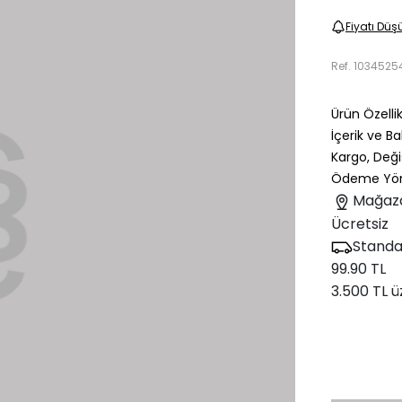
Fiyatı Düş
Ref.
1034525
Ürün Özellik
İçerik ve B
Kargo, Deği
Ödeme Yön
Mağaz
Ücretsiz
Standa
99.90 TL
3.500 TL ü