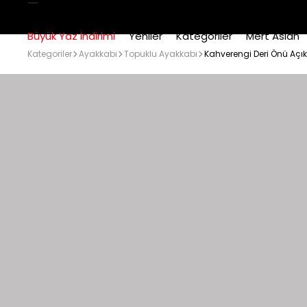
Büyük Yaz İndirimi
Yeniler
Kategoriler
Mert Aslan
Kategoriler
Ayakkabı
Topuklu Ayakkabı
Kahverengi Deri Önü Açı