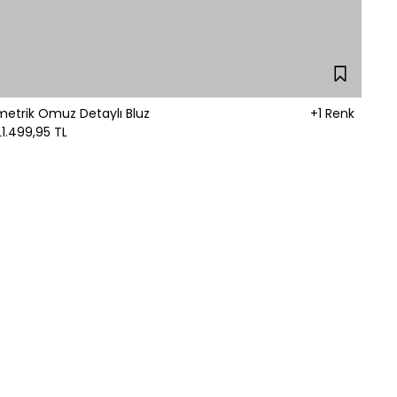
metrik Omuz Detaylı Bluz
+1 Renk
L
1.499,95 TL