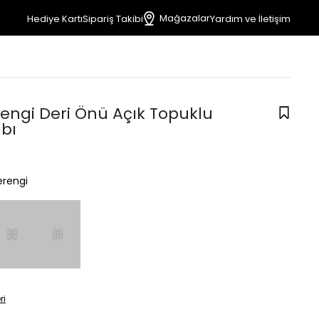
Mağazalar
Hediye Kartı
Sipariş Takibi
Yardım ve İletişim
engi Deri Önü Açık Topuklu
bı
rengi
ri