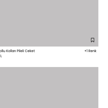
llu Kolları Pileli Ceket
+1 Renk
TL