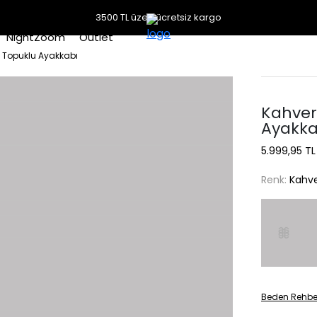
3500 TL üzeri ücretsiz kargo
NightZoom
Outlet
k Topuklu Ayakkabı
Kahver
Ayakka
5.999,95 TL
Renk:
Kahve
Beden Rehbe