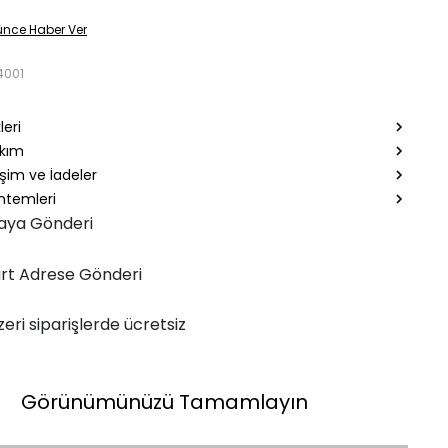
ünce Haber Ver
4001
leri
akım
şim ve İadeler
temleri
aya Gönderi
rt Adrese Gönderi
zeri siparişlerde ücretsiz
Görünümünüzü Tamamlayın