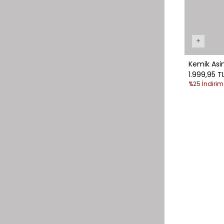
+
Kemik Asi
1.999,95 T
%25 İndirim