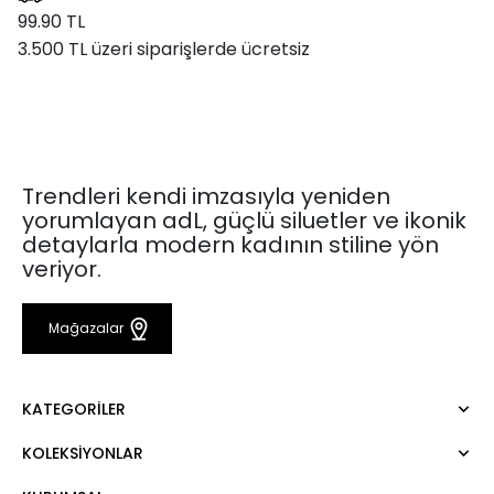
99.90 TL
3.500 TL üzeri siparişlerde ücretsiz
Trendleri kendi imzasıyla yeniden
yorumlayan adL, güçlü siluetler ve ikonik
detaylarla modern kadının stiline yön
veriyor.
Mağazalar
KATEGORILER
KOLEKSIYONLAR
Elbise
Bluz