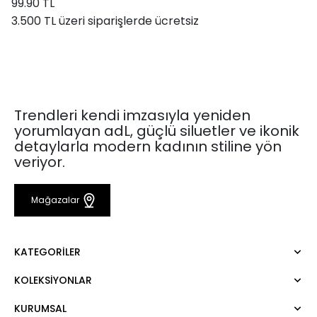
99.90 TL
3.500 TL üzeri siparişlerde ücretsiz
Trendleri kendi imzasıyla yeniden
yorumlayan adL, güçlü siluetler ve ikonik
detaylarla modern kadının stiline yön
veriyor.
Mağazalar
KATEGORILER
KOLEKSIYONLAR
Elbise
Bluz
KURUMSAL
Mert Aslan