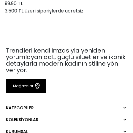
99.90 TL
3.500 TL üzeri siparişlerde ücretsiz
Trendleri kendi imzasıyla yeniden
yorumlayan adL, güçlü siluetler ve ikonik
detaylarla modern kadının stiline yön
veriyor.
Mağazalar
KATEGORILER
KOLEKSIYONLAR
Elbise
Bluz
KURUMSAL
Mert Aslan