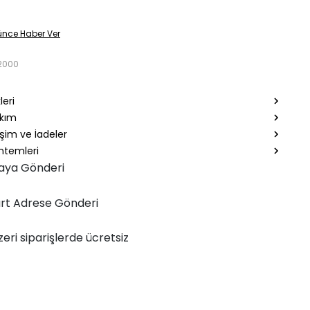
ünce Haber Ver
2000
leri
akım
şim ve İadeler
temleri
aya Gönderi
rt Adrese Gönderi
zeri siparişlerde ücretsiz