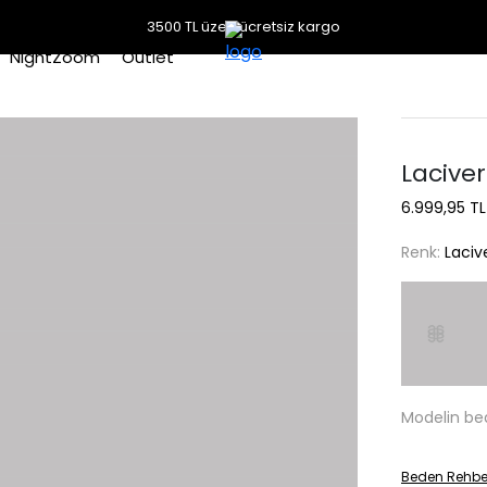
3500 TL üzeri ücretsiz kargo
NightZoom
Outlet
Laciver
6.999,95 TL
Renk:
Laciv
Modelin be
Beden Rehbe