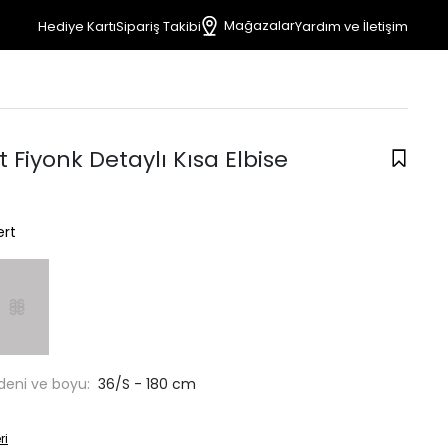
Mağazalar
Hediye Kartı
Sipariş Takibi
Yardım ve İletişim
t Fiyonk Detaylı Kısa Elbise
ert
deni ve boyu:
36/S - 180 cm
ri