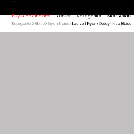
Büyük Yaz İndirimi
Yeniler
Kategoriler
Mert Aslan
Kategoriler
Elbise
Siyah Elbise
Lacivert Fiyonk Detaylı Kısa Elbise