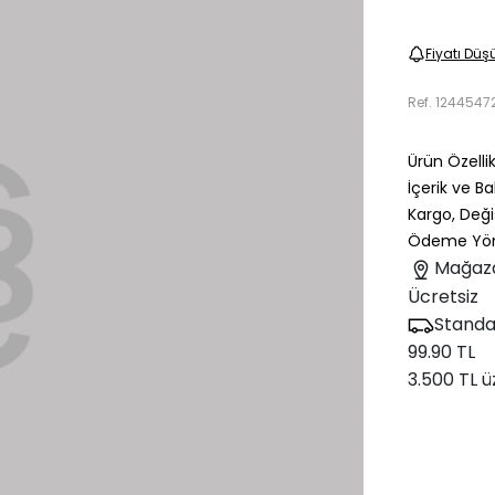
Fiyatı Düş
Ref.
1244547
Ürün Özellik
İçerik ve B
Kargo, Deği
Ödeme Yön
Mağaz
Ücretsiz
Standa
99.90 TL
3.500 TL ü