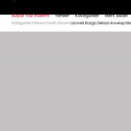
Büyük Yaz İndirimi
Yeniler
Kategoriler
Mert Aslan
Kategoriler
Elbise
Siyah Elbise
Lacivert Büzgü Detaylı Anvelop Elb