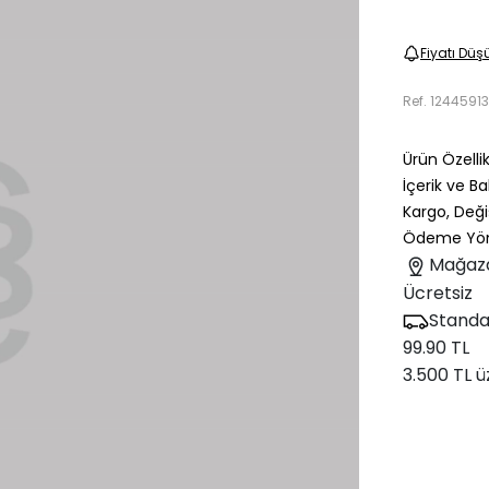
Fiyatı Düş
Ref.
1244591
Ürün Özellik
İçerik ve B
Kargo, Deği
Ödeme Yön
Mağaz
Ücretsiz
Standa
99.90 TL
3.500 TL ü