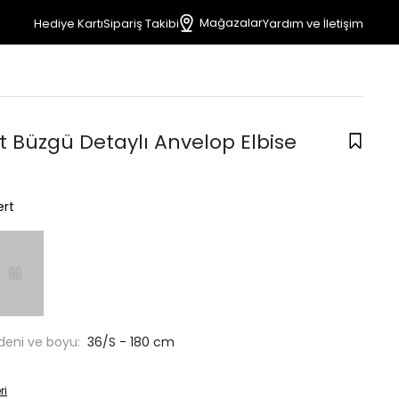
Mağazalar
Hediye Kartı
Sipariş Takibi
Yardım ve İletişim
t Büzgü Detaylı Anvelop Elbise
ert
deni ve boyu:
36/S - 180 cm
ri