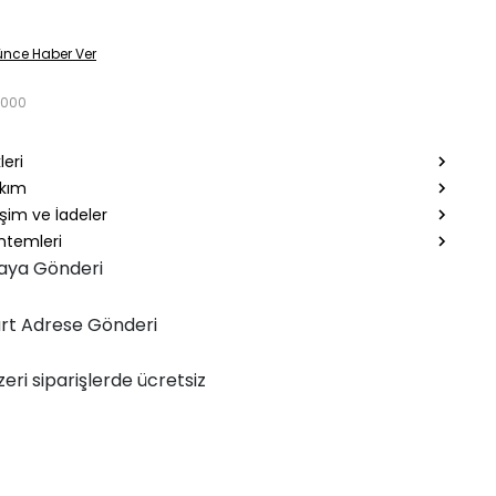
ünce Haber Ver
3000
leri
akım
şim ve İadeler
temleri
aya Gönderi
rt Adrese Gönderi
zeri siparişlerde ücretsiz