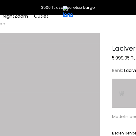
3500 TL üzeri ücretsiz kargo
NightZoom
Outlet
ise
Laciver
5.999,95 TL
Renk:
Laciv
Modelin be
Beden Rehbe